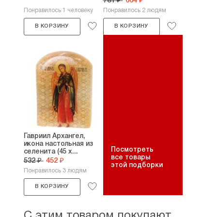
781 ₽
664 ₽
Понравилось 1 человеку
Понравилось 2 людям
В КОРЗИНУ
В КОРЗИНУ
Гавриил Архангел,
икона настольная из
Посмотреть
селенита (45 х...
все товары
532 ₽
452 ₽
этой подборки
Понравилось 3 людям
В КОРЗИНУ
С этим товаром покупают