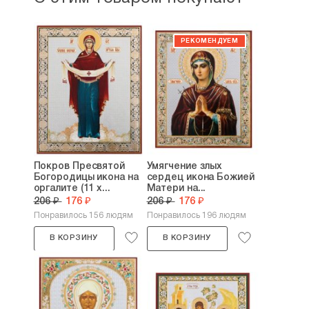
Покров Пресвятой
Умягчение злых
Богородицы икона на
сердец икона Божией
оргалите (11 х...
Матери на...
206 ₽
176 ₽
206 ₽
176 ₽
Понравилось 156 людям
Понравилось 196 людям
В КОРЗИНУ
В КОРЗИНУ