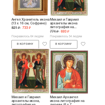
Ангел Хранитель икона
Михаил и Гавриил
(13 х 16 см, Софрино)
архангелы икона
литография на...
821 ₽
733 ₽
774 ₽
693 ₽
Понравилось 64 людям
Понравилось 34 людям
В КОРЗИНУ
В КОРЗИНУ
Михаил и Гавриил
Михаил Архангел
архангелы икона,
икона литография на
литография на...
дереве (6 х 7...