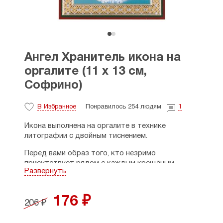
Ангел Хранитель икона на
оргалите (11 х 13 см,
Софрино)
В Избранное
Понравилось 254 людям
1
Икона выполнена на оргалите в технике
литографии с двойным тиснением.
Перед вами образ того, кто незримо
присутствует рядом с каждым крещёным
Развернуть
человеком с момента Святого Крещения
и до последнего его вздоха. Ангел-хранитель —
это небесный покровитель, данный нам
176 ₽
206 ₽
Господом для наставления, защиты и спасения.
Он невидим для телесных глаз, но его участие