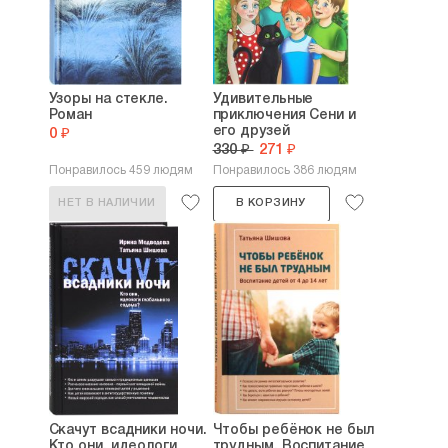
Узоры на стекле.
Удивительные
Роман
приключения Сени и
его друзей
0 ₽
330 ₽
271 ₽
Понравилось 459 людям
Понравилось 386 людям
НЕТ В НАЛИЧИИ
В КОРЗИНУ
Скачут всадники ночи.
Чтобы ребёнок не был
Кто они, идеологи
трудным. Воспитание