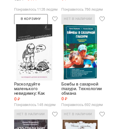
Понравилось 1128 людям
Понравилось 786 людям
В КОРЗИНУ
НЕТ В НАЛИЧИИ
Расколдуйте
Бомбы в сахарной
маленького
глазури. Технологии
невидимку: Как
обмана
преодолеть...
0 ₽
0 ₽
Понравилось 148 людям
Понравилось 692 людям
НЕТ В НАЛИЧИИ
НЕТ В НАЛИЧИИ