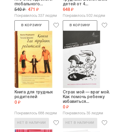
глобального...
детей от 4...
540 ₽
471 ₽
648 ₽
Понравилось 337 людям
Понравилось 502 людям
В КОРЗИНУ
В КОРЗИНУ
Книга для трудных
Страх мой — враг мой.
родителей
Как помочь ребенку
избавиться...
0 ₽
0 ₽
Понравилось 688 людям
Понравилось 35 людям
НЕТ В НАЛИЧИИ
НЕТ В НАЛИЧИИ