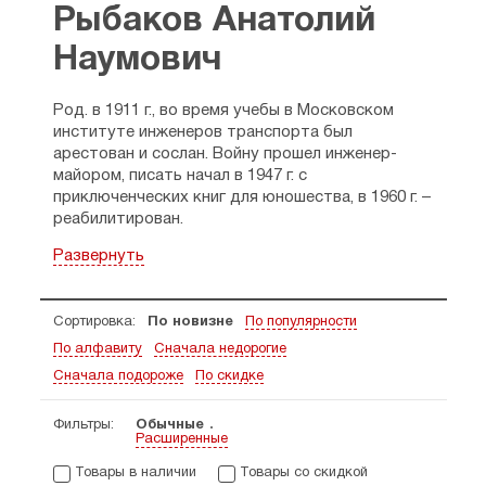
Рыбаков Анатолий
Наумович
Род. в 1911 г., во время учебы в Московском
институте инженеров транспорта был
арестован и сослан. Войну прошел инженер-
майором, писать начал в 1947 г. с
приключенческих книг для юношества, в 1960 г. –
реабилитирован.
Автор книг «Водители», «Екатерина Воронина»,
Развернуть
«Тяжелый песок», «Дети Арбата», и др. По
мотивам его произведений сняты
кинофильмы. Умер в 1998 г. в Нью-Йорке,
Сортировка:
По новизне
По популярности
погребен на Кунцевском кладбище Москвы.
По алфавиту
Сначала недорогие
Сначала подороже
По скидке
Фильтры:
Обычные
Расширенные
Товары в наличии
Товары со скидкой