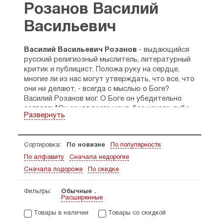
Розанов Василий
Васильевич
Василий Васильевич Розанов
- выдающийся
русский религиозный мыслитель, литературный
критик и публицист. Положа руку на сердце,
многие ли из нас могут утверждать, что все, что
они ни делают, - всегда с мыслью о Боге?
Василий Розанов мог. О Боге он убедительно
заявлял: "Он занял всего меня, без какого-либо
Развернуть
остатка, в то же время как-то оставив мысль
свободною и энергичною в отношении других
тем".
Сортировка:
По новизне
По популярности
А родился Василий в небольшом городке
По алфавиту
Сначала недорогие
Костромской губернии в середине ХIХ века - в
1856-м году. Отца-лесника он почти не помнил,
Сначала подороже
По скидке
так как когда Василий-старший умер, Василий-
младший пешком под стол ходил. Тогда мать
Фильтры:
Обычные
Расширенные
перевезла большую семью в Кострому. Но еще
через десять лет оставит жизнь и она. 14-
Товары в наличии
Товары со скидкой
летним подростком едет Василий к старшему