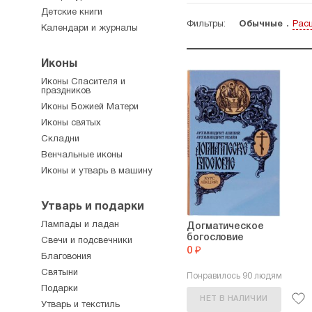
Детские книги
Фильтры:
Обычные
Рас
Календари и журналы
Иконы
Иконы Спасителя и
праздников
Иконы Божией Матери
Иконы святых
Складни
Венчальные иконы
Иконы и утварь в машину
Утварь и подарки
Лампады и ладан
Догматическое
богословие
Свечи и подсвечники
0 ₽
Благовония
Святыни
Понравилось 90 людям
Подарки
НЕТ В НАЛИЧИИ
Утварь и текстиль