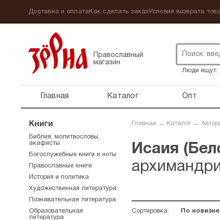
Доставка и оплата
Как сделать заказ
Условия возврата това
Православный
магазин
Люди ищут:
Главная
Каталог
Опт
Книги
Главная
→
Каталог
→
Автор
Библия, молитвословы,
акафисты
Исаия (Бело
Богослужебные книги и ноты
архимандр
Православные книги
История и политика
Художественная литература
Познавательная литература
Образовательная
Сортировка:
По новизне
литература