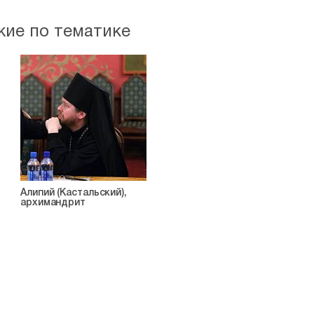
жие по тематике
Алипий (Кастальский),
архимандрит