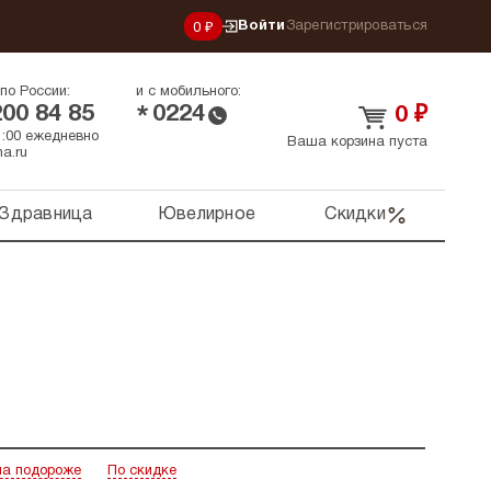
Войти
Зарегистрироваться
0 ₽
по России:
и с мобильного:
200 84 85
0224
*
0
₽
21:00 ежедневно
Ваша корзина пуста
a.ru
Здравница
Ювелирное
Скидки
а подороже
По скидке