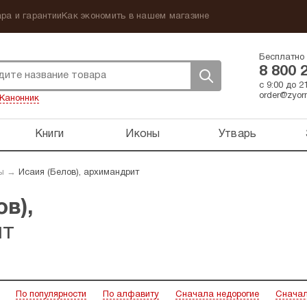
ра и гарантии
Как экономить в нашем магазине
Бесплатно 
8 800 
с 9:00 до 
order@zyorn
Канонник
Книги
Иконы
Утварь
ы
→
Исаия (Белов), архимандрит
в),
ит
По популярности
По алфавиту
Сначала недорогие
Сначал