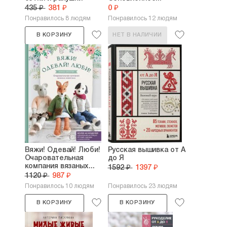
435 ₽
381 ₽
0 ₽
Понравилось 8 людям
Понравилось 12 людям
В КОРЗИНУ
НЕТ В НАЛИЧИИ
Вяжи! Одевай! Люби!
Русская вышивка от А
Очаровательная
до Я
компания вязаных...
1592 ₽
1397 ₽
1120 ₽
987 ₽
Понравилось 10 людям
Понравилось 23 людям
В КОРЗИНУ
В КОРЗИНУ