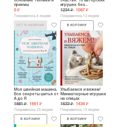
основные техники и
счастье. 10 авторских
приемы
игрушек без...
0 ₽
1234 ₽
1087 ₽
Понравилось 4 людям
Понравилось 12 людям
НЕТ В НАЛИЧИИ
В КОРЗИНУ
Моя швейная машина.
Улыбаемся и вяжем!
Все секреты шитья от
Миниатюрные игрушки
А до Я
на спицах
1881 ₽
1661 ₽
1633 ₽
1434 ₽
Понравилось 23 людям
Понравилось 13 людям
В КОРЗИНУ
В КОРЗИНУ