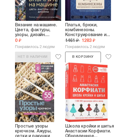
Вязание на машине.
Платья, брюки,
Цвета, фактуры,
комбинезоны.
узоры, дизайн....
Конструирование и...
0 ₽
1461 ₽
1283 ₽
Понравилось 2 людям
Понравилось 2 людям
НЕТ В НАЛИЧИИ
В КОРЗИНУ
Простые узоры
Школа кройки и шитья
крючком. Ажуры,
Анастасии Корфиати.
сетки и ракушки
Обновленное...