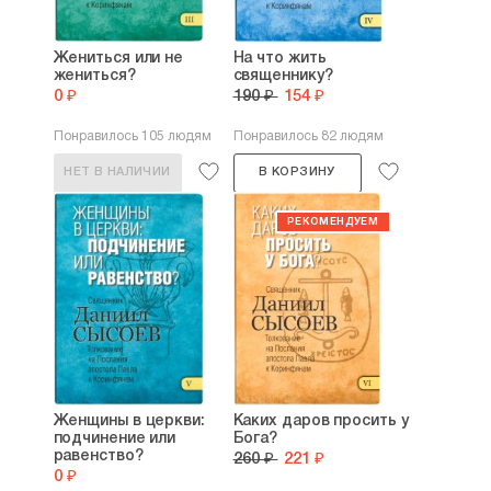
Жениться или не
На что жить
жениться?
священнику?
0 ₽
190 ₽
154 ₽
Понравилось 105 людям
Понравилось 82 людям
НЕТ В НАЛИЧИИ
В КОРЗИНУ
Женщины в церкви:
Каких даров просить у
подчинение или
Бога?
равенство?
260 ₽
221 ₽
0 ₽