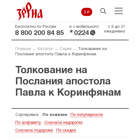
0 ₽
Бесплатно по России:
и с мобильного:
с 9 до 21
*
ежедневно
8 800 200 84 85
0224
Главная
→
Каталог
→
Серии
→
Толкование на
Послания апостола Павла к Коринфянам
Толкование на
Послания апостола
Павла к Коринфянам
Сортировка:
По новизне
По популярности
По алфавиту
Сначала недорогие
Сначала подороже
По скидке