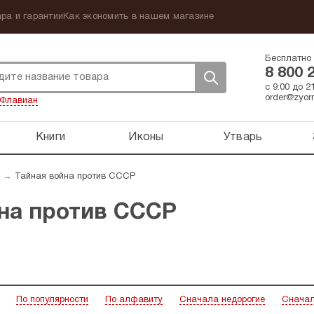
ра и гарантии
Как экономить в нашем магазине
Бесплатно 
8 800 
с 9:00 до 
order@zyorn
Флавиан
Книги
Иконы
Утварь
→
Тайная война против СССР
на против СССР
По популярности
По алфавиту
Сначала недорогие
Сначал