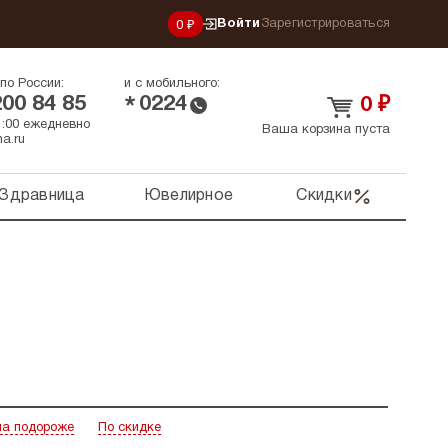
Войти
Зарегистрироваться
0 ₽
по России:
и с мобильного:
200 84 85
0224
*
0
₽
21:00 ежедневно
Ваша корзина пуста
a.ru
Здравница
Ювелирное
Скидки
а подороже
По скидке