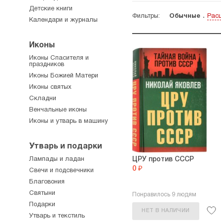
Детские книги
Фильтры:
Обычные
Рас
Календари и журналы
Иконы
Иконы Спасителя и
праздников
Иконы Божией Матери
Иконы святых
Складни
Венчальные иконы
Иконы и утварь в машину
Утварь и подарки
Лампады и ладан
ЦРУ против СССР
0 ₽
Свечи и подсвечники
Благовония
Святыни
Понравилось 9 людям
Подарки
НЕТ В НАЛИЧИИ
Утварь и текстиль