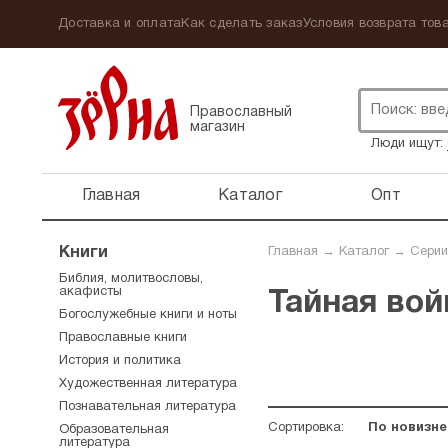
Доставка и оплата
Как сделать заказ
Условия возврата това
Православный
магазин
Люди ищут:
Главная
Каталог
Опт
Книги
Главная
→
Каталог
→
Серии
Библия, молитвословы,
акафисты
Тайная вой
Богослужебные книги и ноты
Православные книги
История и политика
Художественная литература
Познавательная литература
Сортировка:
По новизне
Образовательная
литература