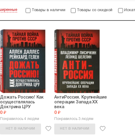
ширенные
Товары в наличии
Товары со скидкой
Искат
Дожать Россию! Как
АнтиРоссия. Крупнейшие
осуществлялась
операции Запада XX
Доктрина ЦРУ
века
0 ₽
0 ₽
Понравилось 4 людям
Понравилось 3 людям
НЕТ В НАЛИЧИИ
НЕТ В НАЛИЧИИ