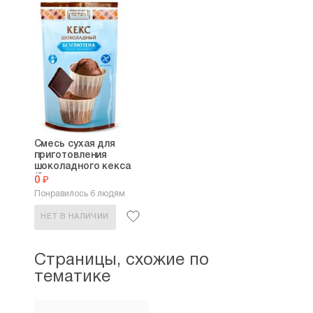
Смесь сухая для
приготовления
шоколадного кекса
(без...
0 ₽
Понравилось 6 людям
НЕТ В НАЛИЧИИ
Страницы, схожие по
тематике