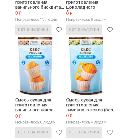
приготовления
приготовления
ванильного бисквита...
шоколадного
бисквита...
0 ₽
0 ₽
Понравилось 13 людям
Понравилось 9 людям
НЕТ В НАЛИЧИИ
НЕТ В НАЛИЧИИ
Смесь сухая для
Смесь сухая для
приготовления
приготовления
ванильного кекса
лимонного кекса (без...
(без...
0 ₽
0 ₽
Понравилось 6 людям
Понравилось 4 людям
НЕТ В НАЛИЧИИ
НЕТ В НАЛИЧИИ