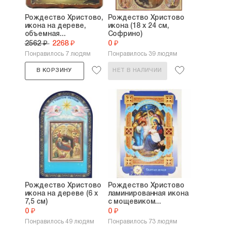
Рождество Христово,
Рождество Христово
икона на дереве,
икона (18 х 24 см,
объемная...
Софрино)
2562 ₽
2268 ₽
0 ₽
Понравилось 7 людям
Понравилось 39 людям
В КОРЗИНУ
НЕТ В НАЛИЧИИ
Рождество Христово
Рождество Христово
икона на дереве (6 х
ламинированная икона
7,5 см)
с мощевиком...
0 ₽
0 ₽
Понравилось 49 людям
Понравилось 73 людям