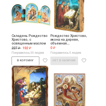
Складень Рождество
Рождество Христово,
Христово, с
икона на дереве,
освященным маслом
объемная...
и...
0 ₽
227 ₽
192 ₽
Понравилось 55 людям
Понравилось 5 людям
В КОРЗИНУ
НЕТ В НАЛИЧИИ