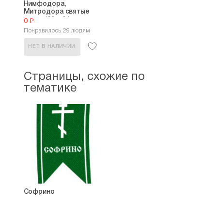
Нимфодора,
Митродора святые
икона (20 х 24...
0 ₽
Понравилось 29 людям
НЕТ В НАЛИЧИИ
Страницы, схожие по
тематике
Софрино