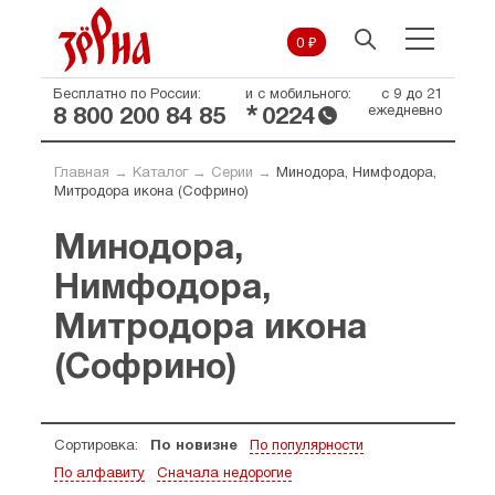
0 ₽
Бесплатно по России:
и с мобильного:
с 9 до 21
*
ежедневно
8 800 200 84 85
0224
Главная
→
Каталог
→
Серии
→
Минодора, Нимфодора,
Митродора икона (Софрино)
Минодора,
Нимфодора,
Митродора икона
(Софрино)
Сортировка:
По новизне
По популярности
По алфавиту
Сначала недорогие