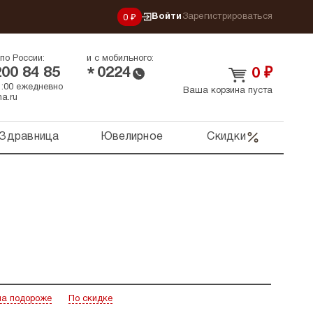
Войти
Зарегистрироваться
0 ₽
по России:
и с мобильного:
200 84 85
0224
*
0
₽
21:00 ежедневно
Ваша корзина пуста
a.ru
Здравница
Ювелирное
Скидки
а подороже
По скидке