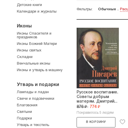
Детские книги
Фильтры:
Обычные
Рас
Календари и журналы
Иконы
Иконы Спасителя и
праздников
Иконы Божией Матери
Иконы святых
Складни
Венчальные иконы
Иконы и утварь в машину
Утварь и подарки
Лампады и ладан
Русское воспитание.
Советы добрым
Свечи и подсвечники
матерям. Дмитрий...
Благовония
876 ₽
774 ₽
Святыни
Понравилось 5 людям
Подарки
В КОРЗИНУ
Утварь и текстиль