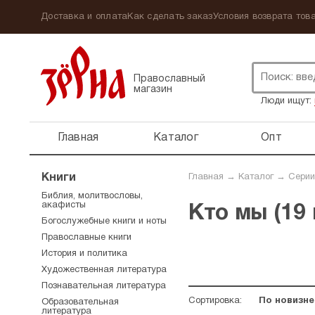
Доставка и оплата
Как сделать заказ
Условия возврата това
Православный
магазин
Люди ищут:
Главная
Каталог
Опт
Книги
Главная
→
Каталог
→
Серии
Библия, молитвословы,
акафисты
Кто мы (19 
Богослужебные книги и ноты
Православные книги
История и политика
Художественная литература
Познавательная литература
Сортировка:
По новизне
Образовательная
литература