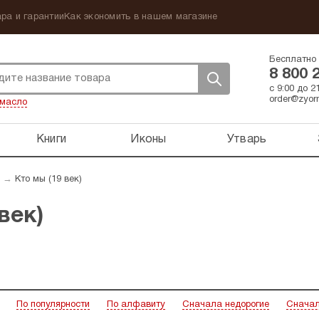
ра и гарантии
Как экономить в нашем магазине
Бесплатно 
8 800 
с 9:00 до 
order@zyorn
масло
Книги
Иконы
Утварь
→
Кто мы (19 век)
век)
По популярности
По алфавиту
Сначала недорогие
Сначал