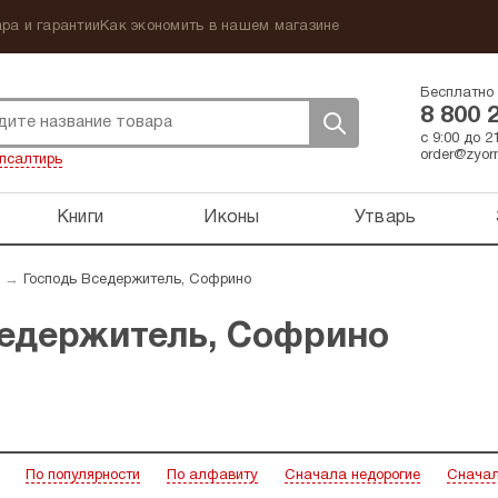
ра и гарантии
Как экономить в нашем магазине
Бесплатно 
8 800 
с 9:00 до 
order@zyorn
псалтирь
Книги
Иконы
Утварь
→
Господь Вседержитель, Софрино
седержитель, Софрино
По популярности
По алфавиту
Сначала недорогие
Сначал