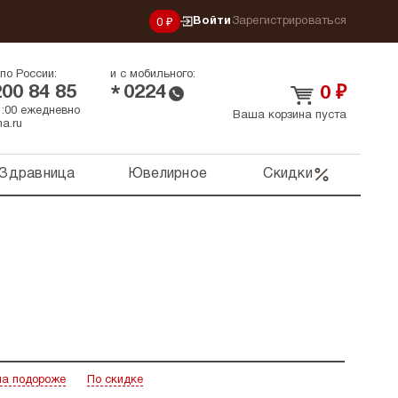
Войти
Зарегистрироваться
0 ₽
по России:
и с мобильного:
200 84 85
0224
*
0
₽
21:00 ежедневно
Ваша корзина пуста
a.ru
Здравница
Ювелирное
Скидки
а подороже
По скидке