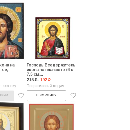
кона на
Господь Вседержитель,
1 см,
икона на планшете (6 х
7,5 см,...
216 ₽
192 ₽
 человеку
Понравилось 3 людям
ИЧИИ
В КОРЗИНУ