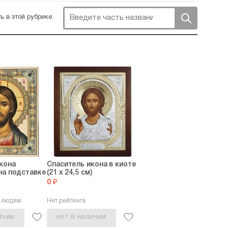
ь в этой рубрике:
кона
Спаситель икона в киоте
на подставке
(21 х 24,5 см)
0 ₽
2 людям
Нет рейтинга
ИЧИИ
НЕТ В НАЛИЧИИ