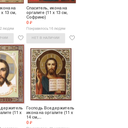
икона на
Спаситель, икона на
 х 13 см,
оргалите (11 х 13 см,
Софрино)
0 ₽
12 людям
Понравилось 16 людям
ИЧИИ
НЕТ В НАЛИЧИИ
едержитель
Господь Вседержитель
алите (11 х
икона на оргалите (11 х
14 см,...
0 ₽