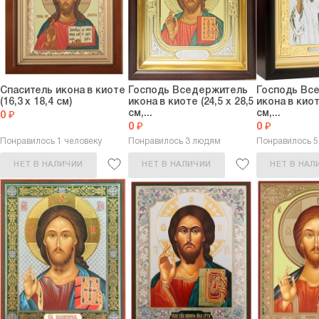
Спаситель икона в киоте
Господь Вседержитель
Господь Вс
(16,3 х 18,4 см)
икона в киоте (24,5 х 28,5
икона в киот
см,...
см,...
0 ₽
0 ₽
0 ₽
Понравилось 1 человеку
Понравилось 3 людям
Понравилось 
НЕТ В НАЛИЧИИ
НЕТ В НАЛИЧИИ
НЕТ В НАЛ