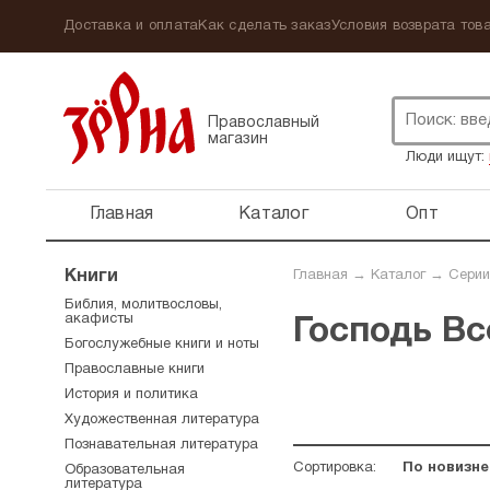
Доставка и оплата
Как сделать заказ
Условия возврата това
Православный
магазин
Люди ищут:
Главная
Каталог
Опт
Книги
Главная
→
Каталог
→
Серии
Библия, молитвословы,
акафисты
Господь В
Богослужебные книги и ноты
Православные книги
История и политика
Художественная литература
Познавательная литература
Сортировка:
По новизне
Образовательная
литература