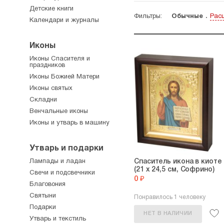
Детские книги
Фильтры:
Обычные
Рас
Календари и журналы
Иконы
Иконы Спасителя и
праздников
Иконы Божией Матери
Иконы святых
Складни
Венчальные иконы
Иконы и утварь в машину
Утварь и подарки
Лампады и ладан
Спаситель икона в киоте
(21 х 24,5 см, Софрино)
Свечи и подсвечники
0 ₽
Благовония
Святыни
Понравилось 1 человеку
Подарки
НЕТ В НАЛИЧИИ
Утварь и текстиль