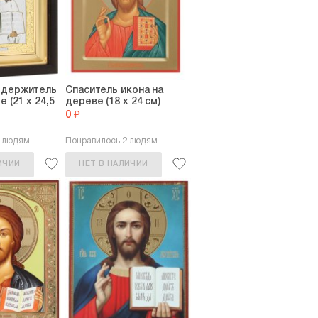
едержитель
Спаситель икона на
е (21 х 24,5
дереве (18 х 24 см)
0 ₽
5 людям
Понравилось 2 людям
ИЧИИ
НЕТ В НАЛИЧИИ