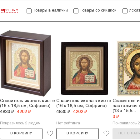
ширенные
Товары в наличии
Товары со скидкой
Искат
Спаситель икона в киоте
Спаситель икона в киоте
Спаситель и
(16 х 18,5 см, Софрино)
(16 х 18,5 см, Софрино)
настольная 
(13 х 15,5...
4830 ₽
4202 ₽
4830 ₽
4202 ₽
0 ₽
Понравилось 2 людям
Нет рейтинга
Понравилось 
В КОРЗИНУ
В КОРЗИНУ
НЕТ В НАЛ