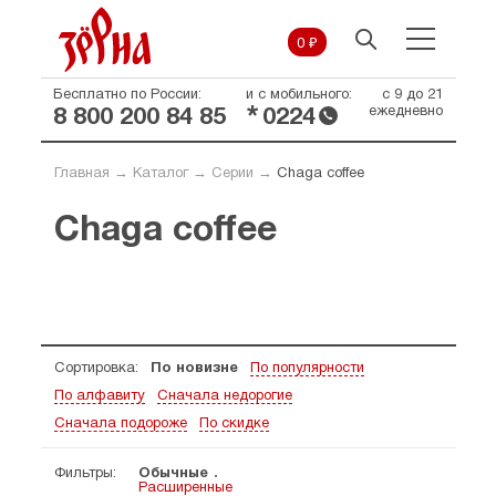
0 ₽
Бесплатно по России:
и с мобильного:
с 9 до 21
*
ежедневно
8 800 200 84 85
0224
Главная
→
Каталог
→
Серии
→
Chaga coffee
Chaga coffee
Сортировка:
По новизне
По популярности
По алфавиту
Сначала недорогие
Сначала подороже
По скидке
Фильтры:
Обычные
Расширенные