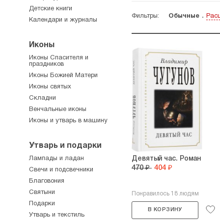
Детские книги
Фильтры:
Обычные
Рас
Календари и журналы
Иконы
Иконы Спасителя и
праздников
Иконы Божией Матери
Иконы святых
Складни
Венчальные иконы
Иконы и утварь в машину
Утварь и подарки
Лампады и ладан
Девятый час. Роман
470 ₽
404 ₽
Свечи и подсвечники
Благовония
Святыни
Понравилось 18 людям
Подарки
В КОРЗИНУ
Утварь и текстиль