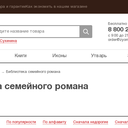
ра и гарантии
Как экономить в нашем магазине
Бесплатно 
8 800 
с 9:00 до 
order@zyorn
Сухинина
Книги
Иконы
Утварь
→
Библиотека семейного романа
а семейного романа
По популярности
По алфавиту
Сначала недорогие
Сначал