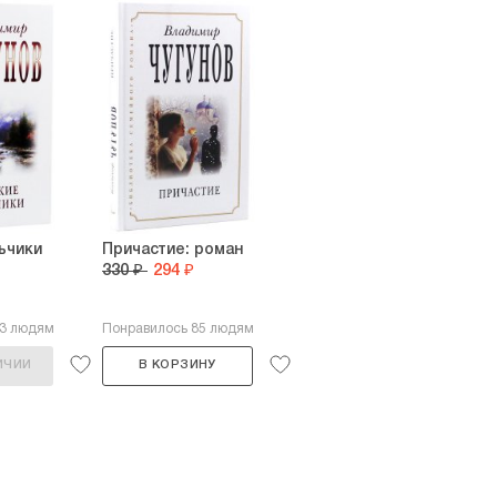
ьчики
Причастие: роман
330 ₽
294 ₽
43 людям
Понравилось 85 людям
ИЧИИ
В КОРЗИНУ