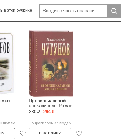
ь в этой рубрике:
оман
Провинциальный
апокалипсис. Роман
330 ₽
294 ₽
60 людям
Понравилось 37 людям
НУ
В КОРЗИНУ