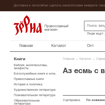
Доставка и оплата
Как сделать заказ
Условия возврата това
Православный
магазин
Люди ищут:
Главная
Каталог
Опт
Книги
Главная
→
Каталог
→
Серии
Библия, молитвословы,
акафисты
Аз есмь с 
Богослужебные книги и ноты
Православные книги
История и политика
Художественная литература
Познавательная литература
Сортировка:
По новизне
Образовательная
литература