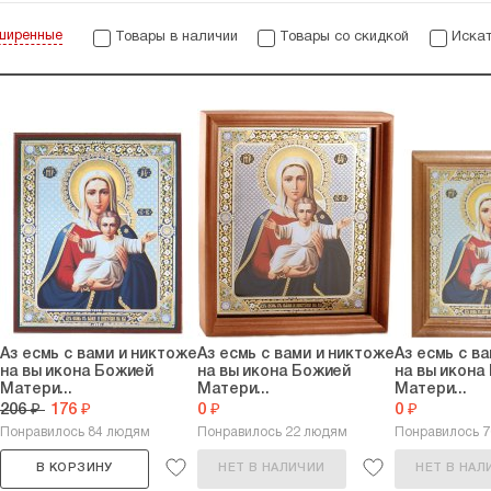
ширенные
Товары в наличии
Товары со скидкой
Искат
Аз есмь с вами и никтоже
Аз есмь с вами и никтоже
Аз есмь с в
на вы икона Божией
на вы икона Божией
на вы икона
Матери...
Матери...
Матери...
206 ₽
176 ₽
0 ₽
0 ₽
Понравилось 84 людям
Понравилось 22 людям
Понравилось 
В КОРЗИНУ
НЕТ В НАЛИЧИИ
НЕТ В НАЛ