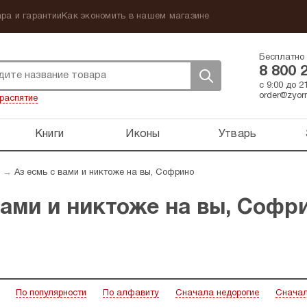
ра и гарантии
Как экономить в нашем магазине
Бесплатно 
8 800 
с 9:00 до 
order@zyorn
распятие
Книги
Иконы
Утварь
→
Аз есмь с вами и никтоже на вы, Софрино
вами и никтоже на вы, Софр
По популярности
По алфавиту
Сначала недорогие
Сначал