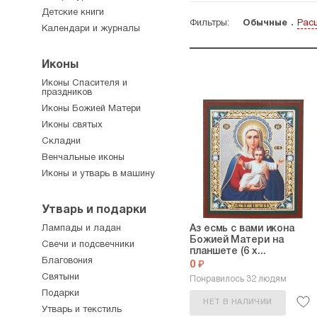
Детские книги
Фильтры:
Обычные
Рас
Календари и журналы
Иконы
Иконы Спасителя и
праздников
Иконы Божией Матери
Иконы святых
Складни
Венчальные иконы
Иконы и утварь в машину
Утварь и подарки
Лампады и ладан
Аз есмь с вами икона
Божией Матери на
Свечи и подсвечники
планшете (6 х...
Благовония
0 ₽
Святыни
Понравилось 32 людям
Подарки
НЕТ В НАЛИЧИИ
Утварь и текстиль