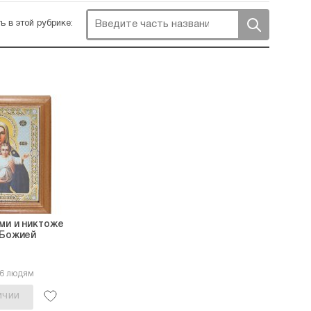
ь в этой рубрике:
ами и никтоже
 Божией
76 людям
ИЧИИ