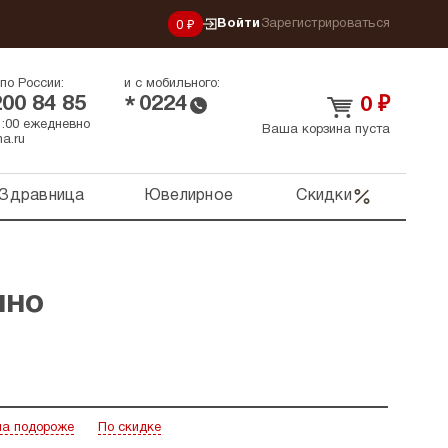
Войти
Зарегистрироваться
0 ₽
по России:
и с мобильного:
200 84 85
0224
*
0
₽
21:00 ежедневно
Ваша корзина пуста
a.ru
Здравница
Ювелирное
Скидки
ино
а подороже
По скидке