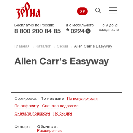
0 ₽
Бесплатно по России:
и с мобильного:
с 9 до 21
*
ежедневно
8 800 200 84 85
0224
Главная
→
Каталог
→
Серии
→
Allen Carr's Easyway
Allen Carr's Easyway
Сортировка:
По новизне
По популярности
По алфавиту
Сначала недорогие
Сначала подороже
По скидке
Фильтры:
Обычные
Расширенные