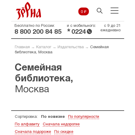
0 ₽
Бесплатно по России:
и с мобильного:
с 9 до 21
*
ежедневно
8 800 200 84 85
0224
Главная
→
Каталог
→
Издательства
→
Семейная
библиотека, Москва
Семейная
библиотека,
Москва
Сортировка:
По новизне
По популярности
По алфавиту
Сначала недорогие
Сначала подороже
По скидке