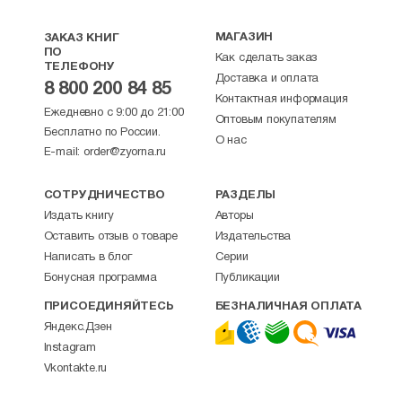
работы курсов было сделано 3 выпуска
дипломированных катехизаторов — всего около
100 человек. Некоторые из выпускников курсов,
МАГАЗИН
ЗАКАЗ КНИГ
ПО
а также священники проводят в братстве
Как сделать заказ
ТЕЛЕФОНУ
беседы с людьми, которые готовятся
Доставка и оплата
8 800 200 84 85
к принятию Крещения или к таинству Венчания,
Контактная информация
отвечают на вопросы верующих. Всем
Ежедневно с 9:00 до 21:00
Оптовым покупателям
желающим предоставлена возможность
Бесплатно по России.
О нас
собраться для обсуждения неясных вопросов,
E-mail:
order@zyorna.ru
живого диалога и углубления своих знаний
на евангельских чтениях.
СОТРУДНИЧЕСТВО
РАЗДЕЛЫ
Важное место в практике братства занимает
Издать книгу
Авторы
работа с заключёнными. Опыт работы
Оставить отзыв о товаре
Издательства
и служения в зонах составляет уже более трёх
лет. Поэтому неудивительно, что один
Написать в блог
Серии
из священников братства — о. Вячеслав
Бонусная программа
Публикации
Сеничев назначен председателем
ПРИСОЕДИНЯЙТЕСЬ
БЕЗНАЛИЧНАЯ ОПЛАТА
координационного совета Нижегородской
Яндекс.Дзен
епархии по курированию исправительных
учреждений УИН УВД Нижегородской области.
Instagram
По мере сил братство противостоит напору
Vkontakte.ru
сектантских проповедников, активизирующих