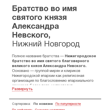
Братство во имя
святого князя
Александра
Невского,
Нижний Новгород
Полное название братства —
Нижегородское
братство во имя святого благоверного
великого князя Александра Невского.
Основано — группой мирян и клириков
Нижегородской епархии как религиозная
организация по благословению епархиального
архиерея. Более того, митрополит
Развернуть
Нижегородский и Арзамасский Николай —
являлся одним из учредителей братства.
В 1990 году было решено создать православное
Сортировка:
По новизне
По популярности
Братство во имя св. благоверного князя