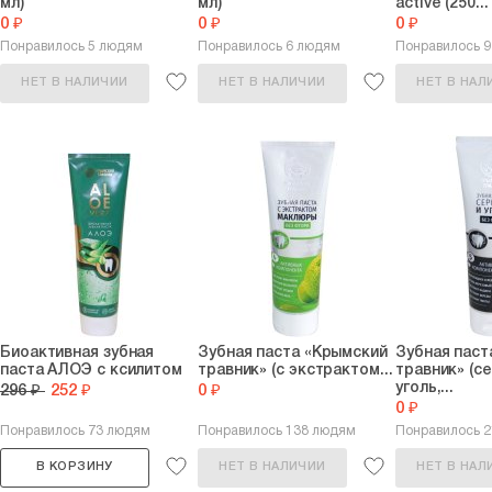
мл)
мл)
active (250...
0 ₽
0 ₽
0 ₽
Понравилось 5 людям
Понравилось 6 людям
Понравилось 
НЕТ В НАЛИЧИИ
НЕТ В НАЛИЧИИ
НЕТ В НАЛ
Биоактивная зубная
Зубная паста «Крымский
Зубная паст
паста АЛОЭ с ксилитом
травник» (с экстрактом...
травник» (с
уголь,...
296 ₽
252 ₽
0 ₽
0 ₽
Понравилось 73 людям
Понравилось 138 людям
Понравилось 
В КОРЗИНУ
НЕТ В НАЛИЧИИ
НЕТ В НАЛ