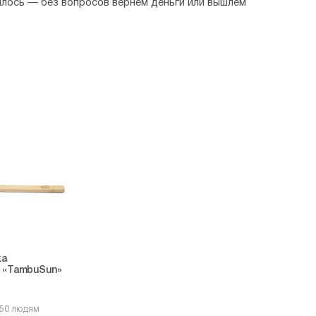
илось — без вопросов вернем деньги или вышлем
ка
 «TambuSun»
150 людям