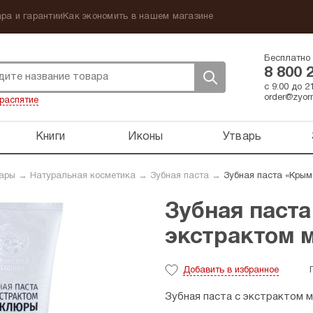
ра и гарантии
Как экономить в нашем магазине
Бесплатно 
8 800 
с 9:00 до 
order@zyorn
распятие
Книги
Иконы
Утварь
вары
→
Натуральная косметика
→
Зубная паста
→
Зубная паста «Крым
Зубная паста
экстрактом м
Добавить
в избранное
Зубная паста с экстрактом 