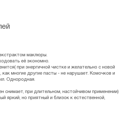
лей
 экстрактом маклюры.
ходовать её экономно.
нится( при энергичной чистке и желательно с новой
как многие другие пасты - не нарушает. Комочков и
ил. Однородная.
н снимает, при длительном, настойчивом применении)
й яркий, но приятный и близок к естественной,