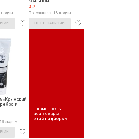
ксилитом...
0 ₽
9 людям
Понравилось 13 людям
ИЧИИ
НЕТ В НАЛИЧИИ
а «Крымский
еребро и
Посмотреть
все товары
этой подборки
219 людям
ИЧИИ