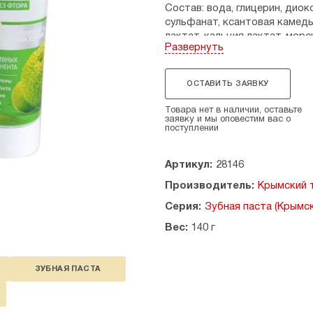
Состав: вода, глицерин, дио
сульфанат, ксантовая камедь
лактат, кальция лактат, морс
Развернуть
титана диоксид, стевии экст
магния хлорид, C.l. 42090, C.l. 
ОСТАВИТЬ ЗАЯВКУ
Свойства: активный комплекс
гликопротеинов алоэ-вера оп
Товара нет в наличии, оставьте
обеспечивает профилактику 
заявку и мы оповестим вас о
поступлении
Лактат кальция способствует
цинка предотвращают образо
безопасную высокоэффектив
Артикул:
28146
освежающий эффект.
Производитель:
Крымский 
Срок годности: 30 месяцев.
Серия:
Зубная паста (Крымс
Противопоказания: индивиду
Вес:
140 г
лекарственным средством.
Страна производитель: Росси
ЗУБНАЯ ПАСТА