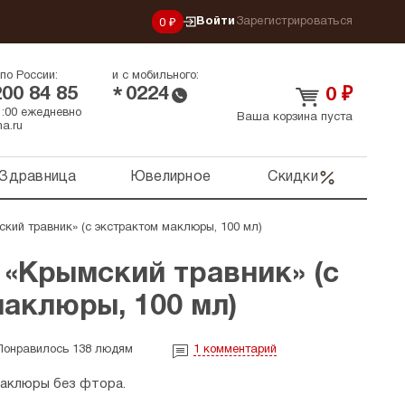
Войти
Зарегистрироваться
0 ₽
по России:
и с мобильного:
200 84 85
0224
*
0
₽
21:00 ежедневно
Ваша корзина пуста
a.ru
Здравница
Ювелирное
Скидки
ский травник» (с экстрактом маклюры, 100 мл)
 «Крымский травник» (с
аклюры, 100 мл)
Понравилось 138 людям
1
комментарий
маклюры без фтора.