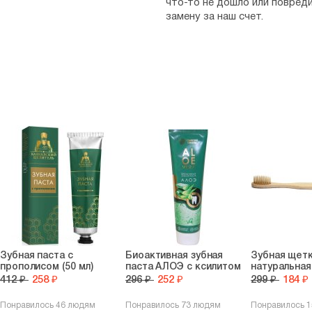
что-то не дошло или повред
замену за наш счет.
Зубная паста с
Биоактивная зубная
Зубная щет
прополисом (50 мл)
паста АЛОЭ с ксилитом
натуральная
412 ₽
258 ₽
296 ₽
252 ₽
299 ₽
184 ₽
Понравилось 46 людям
Понравилось 73 людям
Понравилось 