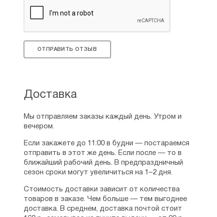
С 13-ти до 15-ти лет мальчик посещал
Веллингтонгскую домашнюю академию.
По окончании частной школы его приняли
на работу в одну из адвокатских контор
ОТПРАВИТЬ ОТЗЫВ
мелким клерком. А после изучения
стенографии Диккенс становится
репортером газеты «Утренняя хроника».
Пережив неразделенную первую любовь
к дочери банкира, юной кокетке Марии
Доставка
Биднелл, Чарльз женился на дочери
редактора вышеназванной газеты —
Мы отправляем заказы каждый день. Утром и
Кэтрин Хогарт. С тех пор его богом стало
вечером.
писательство. Уже первые публикации —
«Очерки Боза» — о мелкой буржуазии
Если закажете до 11:00 в будни — постараемся
принесли ему славу, на которой
отправить в этот же день. Если после — то в
он не собирался останавливаться. Роман
ближайший рабочий день. В предпраздничный
с ироничной интонацией «Посмертные
сезон сроки могут увеличиться на 1–2 дня.
записки Пиквикского клуба», увидевший
Стоимость доставки зависит от количества
свет в том же 1836-м году, был «на ура»
товаров в заказе. Чем больше — тем выгоднее
воспринят читателями. И следом Диккенс
доставка. В среднем, доставка почтой стоит
издает трагедию «Приключения Оливера