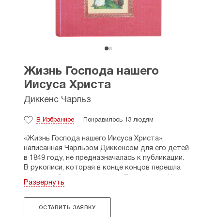
Жизнь Господа нашего
Иисуса Христа
Диккенс Чарльз
В Избранное
Понравилось 13 людям
«Жизнь Господа нашего Иисуса Христа»,
написанная Чарльзом Диккенсом для его детей
в 1849 году, не предназначалась к публикации.
В рукописи, которая в конце концов перешла
от его любимой свояченицы Джорджины Хогарт
Развернуть
к его сыну Генри Филдингу Диккенсу,
встречается немало неточностей
и шероховатостей, которые автор, несомненно,
ОСТАВИТЬ ЗАЯВКУ
выправил бы при передаче издателям. Для