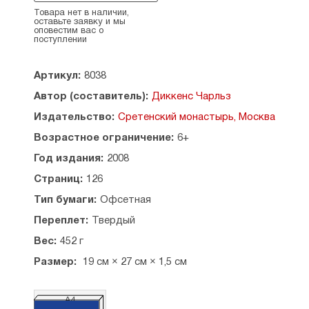
настоящего издания были исправлены самые
Товара нет в наличии,
оставьте заявку и мы
явные ошибки, однако мы стремились не менять
оповестим вас о
стиль этого чрезвычайно личного документа.
поступлении
Художник-иллюстратор: О. Ионайтис.
Перевод с английского Н. Демуровой.
Артикул:
8038
Автор (составитель):
Диккенс Чарльз
Издательство:
Сретенский монастырь, Москва
Возрастное ограничение:
6+
Год издания:
2008
Страниц:
126
Тип бумаги:
Офсетная
Переплет:
Твердый
Вес:
452 г
Размер:
19 см × 27 см × 1,5 см
А4