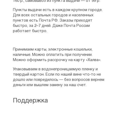
160 р., самовывоз из пункта выдачи — от 99 р.
Твиста». Именно в чередовании юмора
и слезливости он распознал секрет
Пункты выдачи есть в каждом крупном городе.
популярности — «эффект хорошо
Для всех остальных городов и населенных
приготовленного бекона с прослойками».
пунктов есть Почта РФ. Заказы приходят
быстро, за 2–7 дней. Даже Почта России
Однако, семейная его жизнь начала
работает быстро.
трещать по швам с самого начала. Первой
виновницей размолвок стала младшая
сестра Кэтрин — Мэри, которая почему-то
жила вместе с молодоженами. Чарльз
Принимаем карты, электронные кошельки,
воспылал к ней страстью, но будучи
наличные. Можно оплатить при получении.
слабого здоровья, девушка умерла
Можно оформить рассрочку на карту «Халва».
буквально у него на руках. Затем другие
женщины, которых посещал Диккенс,
Упаковываем в водонепроницаемую пленку и
вызывали ревность располневшей
твердый картон. Если по нашей вине что-то не
от регулярных родов супруги.
дошло или повредилось — без вопросов вернем
Деспотичный семейный диктатор Чарльз
деньги или вышлем замену за наш счет.
то и дело перевозил жену и детей с места
на место, пока не осуществил свою
детскую мечту — приобрел старинный
Поддержка
замок Гэдсхилл-плейс в Кенте.
Воплотил Диккенс и мечту своего отца —