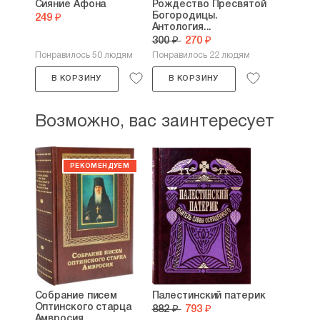
Сияние Афона
Рождество Пресвятой
Богородицы.
249 ₽
Антология...
300 ₽
270 ₽
Понравилось 50 людям
Понравилось 22 людям
В КОРЗИНУ
В КОРЗИНУ
Возможно, вас заинтересует
Собрание писем
Палестинский патерик
Оптинского старца
882 ₽
793 ₽
Амвросия