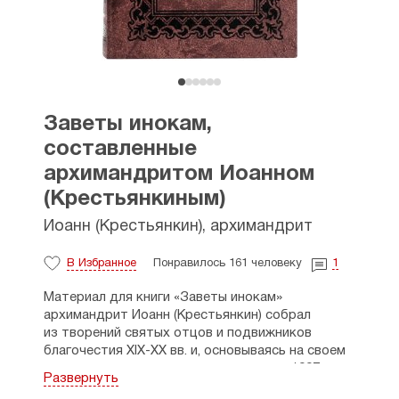
Заветы инокам,
составленные
архимандритом Иоанном
(Крестьянкиным)
Иоанн (Крестьянкин), архимандрит
В Избранное
Понравилось 161 человеку
1
Материал для книги «Заветы инокам»
архимандрит Иоанн (Крестьянкин) собрал
из творений святых отцов и подвижников
благочестия XIX-XX вв. и, основываясь на своем
духовном опыте, составил эту книгу в 1997 г. как
Развернуть
некоторый итог своего 30-летнего пребывания