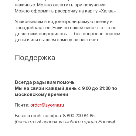
каждого у него находилось слово
Пример трудолюбия
наличные. Можно оплатить при получении.
утешения, «Письма» неоднократно
Мера поста
Можно оформить рассрочку на карту «Халва».
переиздавались.
Изречения преподобного Пимена Великого
Упаковываем в водонепроницаемую пленку и
Подозрительность
Другие известные труды архимандрита
твердый картон. Если по нашей вине что-то не
Миру умрох
Иоанна: небольшие келейные книжицы
дошло или повредилось — без вопросов вернем
Оставляющему обитель
на разные случаи жизни, «Опыт построения
деньги или вышлем замену за наш счет.
Советы новоначальным
исповеди» — своеобразный букварь для
Мудрое наставление
новоначальных христиан, его изречения
Оптинского старца отца Иосифа
собраны в книге «Чадцам Божиим».
Поддержка
Подражание святым
Отец Иоанн Крестьянкин отошёл
О труде
ко Господу в 95 лет в 2006 году в день
О непокорности и ропоте
памяти новомучеников и исповедников
О терпении
Всегда рады вам помочь
Российских.
О неимеющем в себе терпения
Мы на связи каждый день с 9:00 до 21:00 по
Исповедь блудной страсти
Сообщество Вконтакте, посвященное
московскому времени
О спасении
Иоанну (Крестьянкину)
Поучения преподобного Серафима Саровского
Почта:
—
https://vk.com/public50436816
order@zyorna.ru
Выпуск 6
Бесплатный телефон: 8 800 200 84 85
См. также:
Наставления
,
Проповеди
,
(бесплатный звонок из любого города России)
Руководства
Духовное подкрепление
Молитва святителя Иоанна Златоустого
Господу Богу от лица кающегося человека