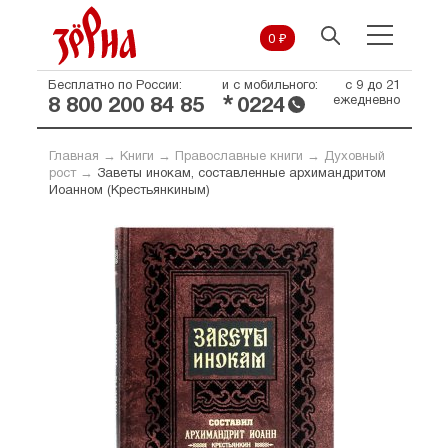
0 ₽
Бесплатно по России:
и с мобильного:
с 9 до 21
*
ежедневно
8 800 200 84 85
0224
Главная
→
Книги
→
Православные книги
→
Духовный
рост
→
Заветы инокам, составленные архимандритом
Иоанном (Крестьянкиным)