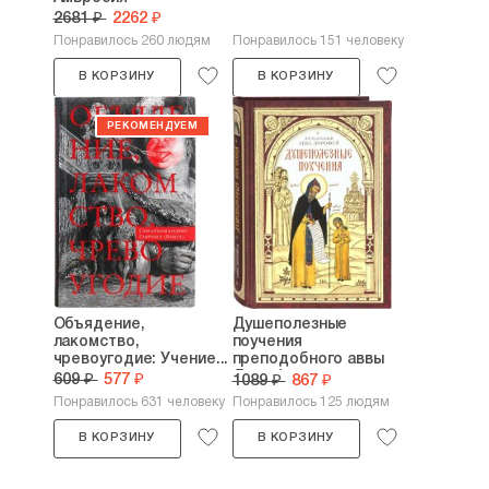
2681 ₽
2262 ₽
Понравилось 260 людям
Понравилось 151 человеку
В КОРЗИНУ
В КОРЗИНУ
Объядение,
Душеполезные
лакомство,
поучения
чревоугодие: Учение...
преподобного аввы
Дорофея
609 ₽
577 ₽
1089 ₽
867 ₽
Понравилось 631 человеку
Понравилось 125 людям
В КОРЗИНУ
В КОРЗИНУ