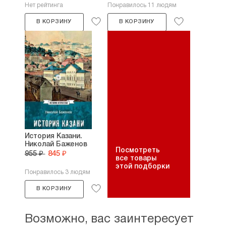
Нет рейтинга
Понравилось 11 людям
В КОРЗИНУ
В КОРЗИНУ
История Казани.
Николай Баженов
Посмотреть
955 ₽
845 ₽
все товары
этой подборки
Понравилось 3 людям
В КОРЗИНУ
Возможно, вас заинтересует