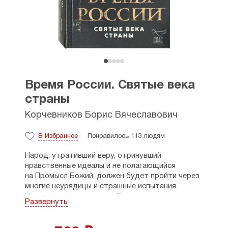
Время России. Святые века
страны
Корчевников Борис Вячеславович
В Избранное
Понравилось 113 людям
Народ, утративший веру, отринувший
нравственные идеалы и не полагающийся
на Промысл Божий, должен будет пройти через
многие неурядицы и страшные испытания.
И только сплотившись в Духе, сможет
Развернуть
возродиться и восстановить страну в ее былом
величии.