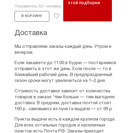
этой подборки
Что привело к расколу?
Понравилось 321 человеку
В чем суть правок
В КОРЗИНУ
Низвержение Патриарха Никона
Комета над Москвой и Большой собор 1666 года
Протопоп Аввакум и боярыня Морозова
Доставка
Религиозный раскол стал государственным:
Соловецкое восстание
Как раскол XVII века привел к революции 1917
Мы отправляем заказы каждый день. Утром и
года?
вечером.
Утро стрелецкой казни — прощание старой
Если закажете до 11:00 в будни — постараемся
и новой
отправить в этот же день. Если после — то в
России
ближайший рабочий день. В предпраздничный
Петр меняет в стране время
сезон сроки могут увеличиться на 1–2 дня.
Последний Патриарх Святой Руси
Библиографический список
Стоимость доставки зависит от количества
товаров в заказе. Чем больше — тем выгоднее
доставка. В среднем, доставка почтой стоит
160 р., самовывоз из пункта выдачи — от 99 р.
Пункты выдачи есть в каждом крупном городе.
Для всех остальных городов и населенных
пунктов есть Почта РФ. Заказы приходят