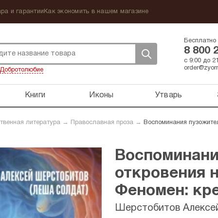
ра и гарантии
Как экономить в нашем магазине
Бесплатно 
8 800 
с 9:00 до 
order@zyorn
Добротолюбие
Книги
Иконы
Утварь
твенная литература
→
Православная проза
→
Воспоминания пузожител
Воспоминани
откровения 
Феномен: кр
Шерстобитов Алексе