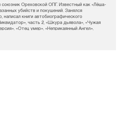
 союзник Ореховской ОПГ. Известный как «Лёша-
казанных убийств и покушений. Занялся
, написал книги автобиографического
иквидатор», часть 2, «Шкура дьявола», «Чужая
ерсия», «Отец умер», «Неприкаянный Ангел»,
жителя», «Онколига».