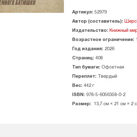
повествования — внутренняя
осознанием миссии, сомнения
Артикул:
52979
превращается в инструмент 
Автор (составитель):
Шерс
темы милосердия, покаяния, 
Издательство:
Книжный ми
Возрастное ограничение:
Год издания:
2026
Страниц:
408
Тип бумаги:
Офсетная
Переплет:
Твердый
Вес:
442 г
ISBN:
978-5-6056358-0-2
Размер:
13,7 см × 21 см × 2 