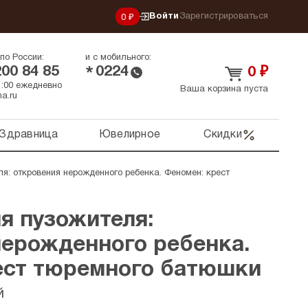
Войти
Зарегистрироваться
0 ₽
по России:
и с мобильного:
200 84 85
0224
*
0
₽
21:00 ежедневно
Ваша корзина пуста
a.ru
Здравница
Ювелирное
Скидки
я: откровения нерожденного ребенка. Феномен: крест
я пузожителя:
нерожденного ребенка.
ест тюремного батюшки
й