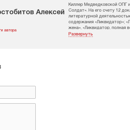
Киллер Медведковской ОПГ и
Солдат». На его счету 12 до
стобитов Алексей
литературной деятельностью
содержания «Ликвидатор»; «Л
жена», «Ликвидатор, полная в
ги автора
«Воспоминания живучего пузо
Развернуть
в