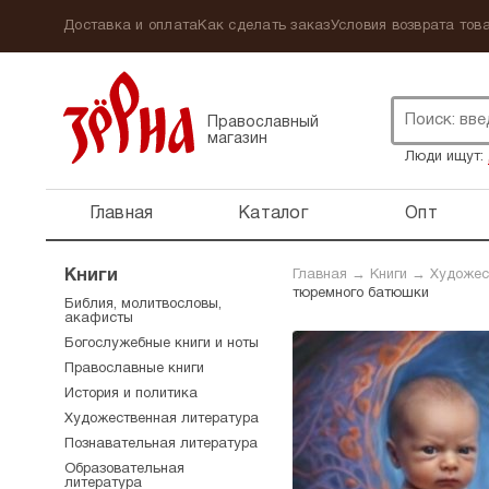
Доставка и оплата
Как сделать заказ
Условия возврата това
Православный
магазин
Люди ищут:
Главная
Каталог
Опт
Книги
Главная
→
Книги
→
Художес
тюремного батюшки
Библия, молитвословы,
акафисты
Богослужебные книги и ноты
Православные книги
История и политика
Художественная литература
Познавательная литература
Образовательная
литература