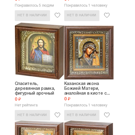
Понравилось 5 людям
Понравилось 1 человеку
НЕТ В НАЛИЧИИ
НЕТ В НАЛИЧИИ
Спаситель,
Казанская икона
деревянная рамка,
Божией Матери,
фигурный арочный
аналойная в киоте с...
киот,...
0 ₽
0 ₽
Нет рейтинга
Понравилось 1 человеку
НЕТ В НАЛИЧИИ
НЕТ В НАЛИЧИИ