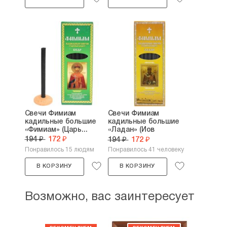
Свечи Фимиам
Свечи Фимиам
кадильные большие
кадильные большие
«Фимиам» (Царь...
«Ладан» (Иов
патриарх...
194 ₽
172 ₽
194 ₽
172 ₽
Понравилось 15 людям
Понравилось 41 человеку
В КОРЗИНУ
В КОРЗИНУ
Возможно, вас заинтересует