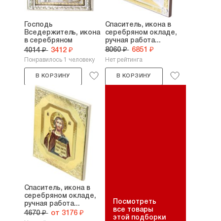
Господь
Спаситель, икона в
Вседержитель, икона
серебряном окладе,
в серебряном
ручная работа...
окладе,...
8060 ₽
6851 ₽
4014 ₽
3412 ₽
Понравилось 1 человеку
Нет рейтинга
В КОРЗИНУ
В КОРЗИНУ
Спаситель, икона в
серебряном окладе,
Посмотреть
ручная работа...
все товары
4670 ₽
от 3176 ₽
этой подборки