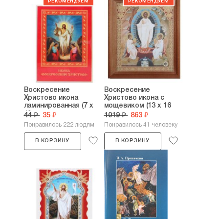
Воскресение
Воскресение
Христово икона
Христово икона с
ламинированная (7 х
мощевиком (13 х 16
10...
см,...
44 ₽
35 ₽
1019 ₽
863 ₽
Понравилось 222 людям
Понравилось 41 человеку
В КОРЗИНУ
В КОРЗИНУ