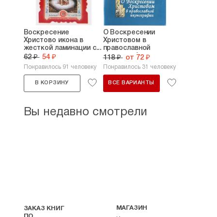
Воскресение
О Воскресении
Христово икона в
Христовом в
жесткой ламинации с...
православной
иконографии
62 ₽
54 ₽
118 ₽
от 72 ₽
Понравилось 91 человеку
Понравилось 31 человеку
В КОРЗИНУ
ВСЕ ВАРИАНТЫ
Вы недавно смотрели
МАГАЗИН
ЗАКАЗ КНИГ
ПО