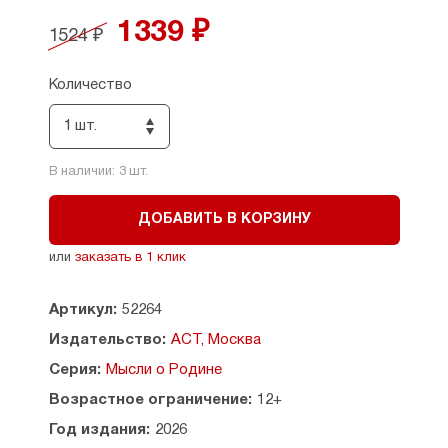
продолжатель традиций русской
психологической прозы. В ярких и остроумных, а
1339 ₽
1524 ₽
порой грустных и лиричных рассказах перед
читателем развернутся колоритные сценки из
жизни старых адлерских двориков, утонувших в
Количество
фейхоа и инжире, и кубанских казачьих станиц,
нравы московских гостиных и «персонажей»
1 шт.
закрытых столичных клубов, приключения
журналистов в Абхазии и тяжелый моральный
В наличии:
3
шт.
выбор провинциального губернатора.
ДОБАВИТЬ В КОРЗИНУ
или
заказать в 1 клик
Артикул:
52264
Издательство:
АСТ, Москва
Серия:
Мысли о Родине
Возрастное ограничение:
12+
Год издания:
2026