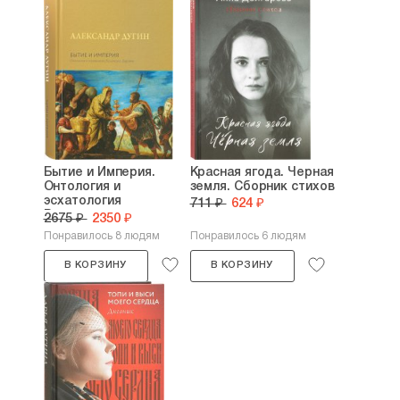
Бытие и Империя.
Красная ягода. Черная
Онтология и
земля. Сборник стихов
эсхатология
711 ₽
624 ₽
Вселенского...
2675 ₽
2350 ₽
Понравилось 8 людям
Понравилось 6 людям
В КОРЗИНУ
В КОРЗИНУ