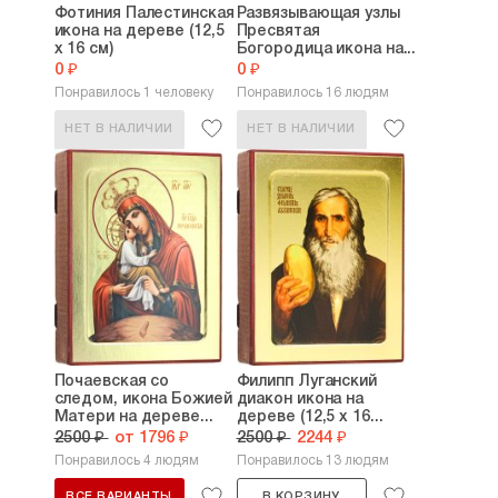
Фотиния Палестинская
Развязывающая узлы
икона на дереве (12,5
Пресвятая
х 16 см)
Богородица икона на...
0 ₽
0 ₽
Понравилось 1 человеку
Понравилось 16 людям
НЕТ В НАЛИЧИИ
НЕТ В НАЛИЧИИ
Почаевская со
Филипп Луганский
следом, икона Божией
диакон икона на
Матери на дереве...
дереве (12,5 х 16...
2500 ₽
от 1796 ₽
2500 ₽
2244 ₽
Понравилось 4 людям
Понравилось 13 людям
ВСЕ ВАРИАНТЫ
В КОРЗИНУ