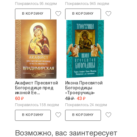
Понравилось 95 людям
Понравилось 945 людям
В КОРЗИНУ
В КОРЗИНУ
Акафист Пресвятой
Икона Пресвятой
Богородице пред
Богородицы
иконой Ее...
«Троеручица»
60 ₽
49 ₽
43 ₽
Понравилось 158 людям
Понравилось 24 людям
В КОРЗИНУ
В КОРЗИНУ
Возможно, вас заинтересует