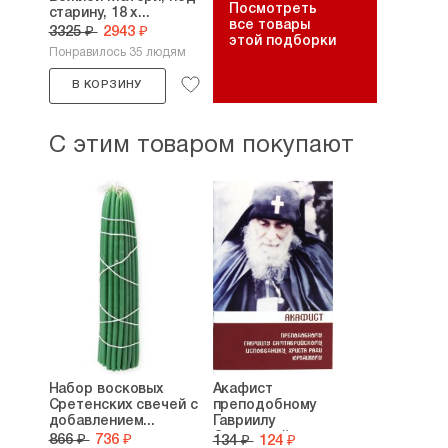
Посмотреть
старину, 18 х...
все товары
3325 ₽
2943 ₽
этой подборки
Понравилось 35 людям
В КОРЗИНУ
С этим товаром покупают
Набор восковых
Акафист
Сретенских свечей с
преподобному
добавлением...
Гавриилу
Самтаврийскому,...
866 ₽
736 ₽
134 ₽
124 ₽