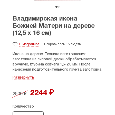
Владимирская икона
Божией Матери на дереве
(12,5 х 16 см)
В Избранное
Понравилось 15 людям
Икона на дереве. Техника изготовления:
заготовка из липовой доски обрабатывается
вручную, глубина ковчега 1,5-2,0 мм. После
нанесения подготовительного грунта заготовка
покрывается поталью (имитация сусального
Развернуть
золота). Изображение иконы наносится
современной светоотражаемой пигментной
краской и защищается лаковым покрытием.
2244 ₽
2500 ₽
Дни памяти: 3 июня, 6 июля, 8 сентября (н.ст.).
Количество
Размеры: 12,5 х 16 см, толщина - 2,5 см.