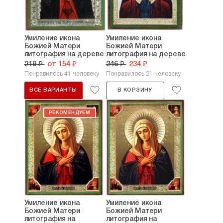
Умиление икона
Умиление икона
Божией Матери
Божией Матери
литография на дереве
литография на дереве
(6...
(9...
219 ₽
от 154 ₽
246 ₽
234 ₽
Понравилось 41 человеку
Понравилось 21 человеку
ВСЕ ВАРИАНТЫ
В КОРЗИНУ
Умиление икона
Умиление икона
Божией Матери
Божией Матери
литография на
литография на