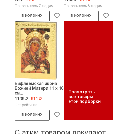
85 ₽
72 ₽
1139 ₽
911 ₽
Понравилось 7 людям
Понравилось 8 людям
В КОРЗИНУ
В КОРЗИНУ
Вифлеемская икона
Божией Матери 11 х 16
Посмотреть
см...
все товары
1139 ₽
911 ₽
этой подборки
Нет рейтинга
В КОРЗИНУ
С этим товаром покупают