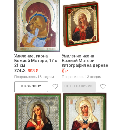
Умиление, икона
Умиление икона
Божией Матери, 17 х
Божией Матери
21 см
литография на дереве
(6...
774 ₽
693 ₽
0 ₽
Понравилось 18 людям
Понравилось 13 людям
В КОРЗИНУ
НЕТ В НАЛИЧИИ