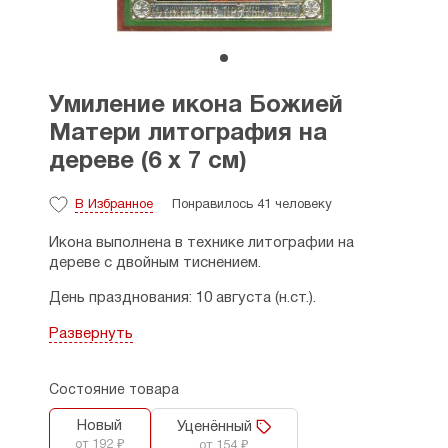
Умиление икона Божией
Матери литография на
дереве (6 х 7 см)
В Избранное
Понравилось 41 человеку
Икона выполнена в технике литографии на
дереве с двойным тиснением.
День празднования: 10 августа (н.ст.).
Размеры: 6 х 7 см, толщина - 1 см.
Развернуть
Страна производитель: Россия.
Состояние товара
Новый
Уценённый
от 192 ₽
от 154 ₽