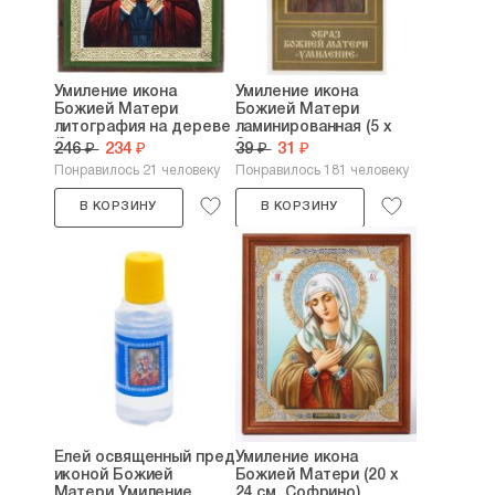
Умиление икона
Умиление икона
Божией Матери
Божией Матери
литография на дереве
ламинированная (5 х
(9...
8...
246 ₽
234 ₽
39 ₽
31 ₽
Понравилось 21 человеку
Понравилось 181 человеку
В КОРЗИНУ
В КОРЗИНУ
Елей освященный пред
Умиление икона
иконой Божией
Божией Матери (20 х
Матери Умиление,...
24 см, Софрино)