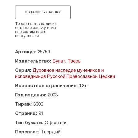
«О Граде Божием».
ОСТАВИТЬ ЗАЯВКУ
Из литературного наследия владыки Амвросия
это единственное известное на сегодняшний
Товара нет в наличии,
день произведение, написанное им в 1903 году
оставьте заявку и мы
оповестим вас о
во время обучения в Казанской духовной
поступлении
семинарии. Оно представляет собой
кандидатскую работу, за которую иеромонах
Артикул:
25759
Амвросий был удостоен ученой степени
кандидата богословия.
Издательство:
Булат, Тверь
Созвучие идейного содержания, изложенного
Серия:
Духовное наследие мучеников и
в работе, со всей последующей жизнью
исповедников Русской Православной Церкви
архиерея-исповедника во многом помогут
Возрастное ограничение:
12+
читателю воссоздать для себя внутренний
образ православного святителя, понять его
Год издания:
2003
мировозрение и учение.
Тираж:
3000
По благословению Святейшего Патриарха
Страниц:
91
Московского и всея Руси Алекия II.
Тип бумаги:
Офсетная
Переплет:
Твердый