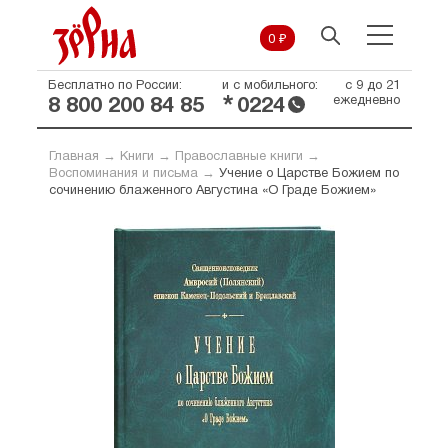
0 ₽
Бесплатно по России:
и с мобильного:
с 9 до 21
*
ежедневно
8 800 200 84 85
0224
Главная
→
Книги
→
Православные книги
→
Воспоминания и письма
→
Учение о Царстве Божием по
сочинению блаженного Августина «О Граде Божием»