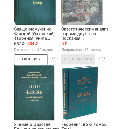
Священномученик
Экзегетический анализ
Фаддей (Успенский).
первых двух глав
Творения: Книга...
Послания...
567 ₽
504 ₽
0 ₽
Понравилось 32 людям
Понравилось 16 людям
В КОРЗИНУ
НЕТ В НАЛИЧИИ
Учение о Царстве
Творения: в 2-х томах.