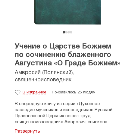
Учение о Царстве Божием
по сочинению блаженного
Августина «О Граде Божием»
Амвросий (Полянский),
священноисповедник
В Избранное
Понравилось 25 людям
В очередную книгу из серии «Духовное
наследие мучеников и исповедников Русской
Православной Церкви» вошел труд
священноисповедника Амвросия, епископа
Каменец-Подольского, «Учение о Царстве
Развернуть
Божием по сочинению блаженного Августина