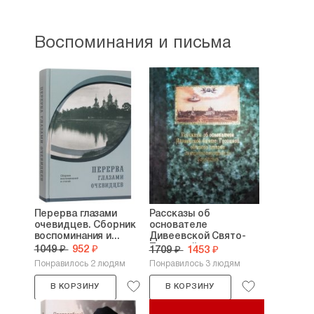
Воспоминания и письма
Перерва глазами
Рассказы об
очевидцев. Сборник
основателе
воспоминания и...
Дивеевской Свято-
Троицкой...
1049 ₽
952 ₽
1709 ₽
1453 ₽
Понравилось 2 людям
Понравилось 3 людям
В КОРЗИНУ
В КОРЗИНУ