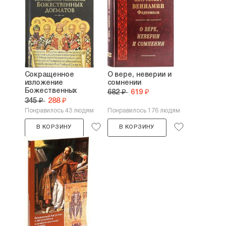
Сокращенное
О вере, неверии и
изложение
сомнении
Божественных
682 ₽
619 ₽
догматов
345 ₽
288 ₽
Понравилось 43 людям
Понравилось 176 людям
В КОРЗИНУ
В КОРЗИНУ