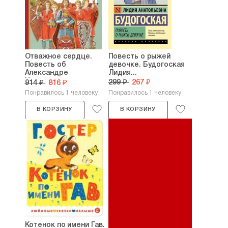
Отважное сердце.
Повесть о рыжей
Повесть об
девочке. Будогоская
Александре
Лидия...
Невском....
299 ₽
267 ₽
914 ₽
816 ₽
Понравилось 1 человеку
Понравилось 1 человеку
В КОРЗИНУ
В КОРЗИНУ
Котенок по имени Гав.