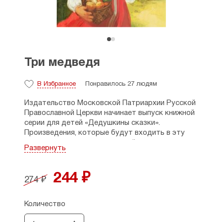
Три медведя
В Избранное
Понравилось 27 людям
Издательство Московской Патриархии Русской
Православной Церкви начинает выпуск книжной
серии для детей «Дедушкины сказки».
Произведения, которые будут входить в эту
серию, ненавязчиво учат детей послушанию,
Развернуть
добру и справедливости, самим своим сюжетом
подсказывая, как следует и как не следует
поступать в той или иной ситуации. Серия
244 ₽
274 ₽
открывается народной сказкой «Три медведя»,
любимой не одним поколением читателей.
Количество
Допущено к распространению Издательским
советом Русской Православной Церкви.