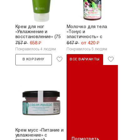
Крем для ног
Молочко для тела
«Увлажнение и
«Тонус и
восстановление» (75
эластичность» с
мл)
травами...
757 ₽
658 ₽
647 ₽
от 420 ₽
Понравилось 4 людям
Понравилось 5 людям
В КОРЗИНУ
ВСЕ ВАРИАНТЫ
Крем мусс «Питание и
увлажнение» с
Посмотреть