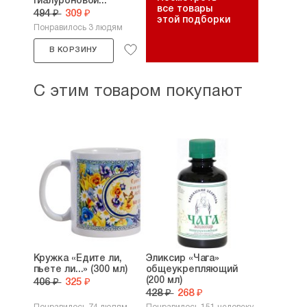
гиалуроновой...
все товары
494 ₽
309 ₽
этой подборки
Понравилось 3 людям
В КОРЗИНУ
С этим товаром покупают
Кружка «Едите ли,
Эликсир «Чага»
пьете ли...» (300 мл)
общеукрепляющий
(200 мл)
406 ₽
325 ₽
428 ₽
268 ₽