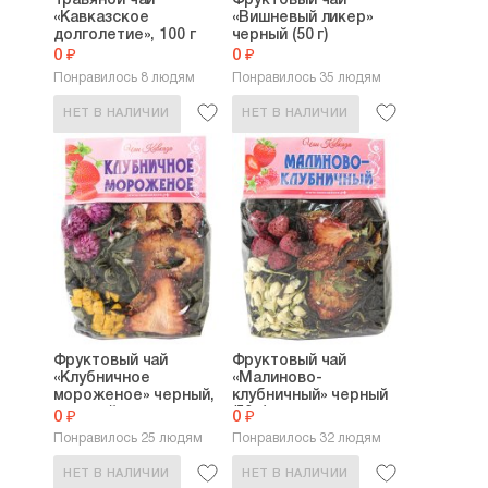
Травяной чай
Фруктовый чай
«Кавказское
«Вишневый ликер»
долголетие», 100 г
черный (50 г)
0 ₽
0 ₽
Понравилось 8 людям
Понравилось 35 людям
НЕТ В НАЛИЧИИ
НЕТ В НАЛИЧИИ
Фруктовый чай
Фруктовый чай
«Клубничное
«Малиново-
мороженое» черный,
клубничный» черный
зеленый...
(50 г)
0 ₽
0 ₽
Понравилось 25 людям
Понравилось 32 людям
НЕТ В НАЛИЧИИ
НЕТ В НАЛИЧИИ