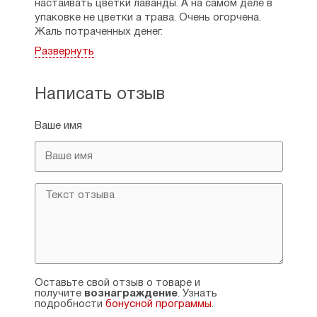
Адыгея. г. Майкоп.
настаивать цветки лаванды. А на самом деле в
упаковке не цветки а трава. Очень огорчена.
Жаль потраченных денег.
Рейтинг:
0
Развернуть
Лариса
Написать отзыв
01.09.2022
За такие деньги конечно травы много. Пахнет
Ваше имя
лавандой. Извините за отрицательный отзыв.
Рейтинг:
0
Оставьте свой отзыв о товаре и
получите
вознаграждение
. Узнать
подробности
бонусной программы
.