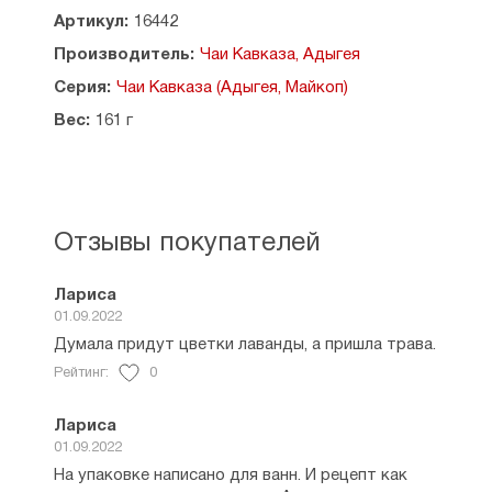
Используют при заболеваниях верхних
Артикул:
16442
дыхательных путей. Лечебные ванны на основе
Производитель:
Чаи Кавказа, Адыгея
лаванды помогают при лечении
воспаленных суставов.
Серия:
Чаи Кавказа (Адыгея, Майкоп)
Вес:
161 г
Способ применения:
Лаванда для ванн:
5 ст.л. цветков растения заливают 1
Настой из лаванды:
3 ст.л. лаванды заваривается в 0,5
Противопоказания:
индивидуальная
непереносимость и беременность. Перед
Отзывы покупателей
применением рекомендуется
проконсультироваться с врачом.
Лариса
Условия хранения: хранить в сухих чистых,
01.09.2022
вентилируемых, не имеющих постороннего
Думала придут цветки лаванды, а пришла трава.
запаха помещениях при температуре не выше
Рейтинг:
0
25° С и относительной влажности воздуха
не более 70%.
Лариса
Срок годности: 24 месяца.
01.09.2022
Страна производитель: Россия. Республика
На упаковке написано для ванн. И рецепт как