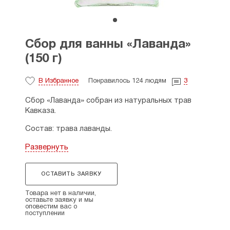
Сбор для ванны «Лаванда»
(150 г)
В Избранное
Понравилось 124 людям
3
Сбор «Лаванда» собран из натуральных трав
Кавказа.
Состав: трава лаванды.
Свойства:
успокаивает, помогает при
Развернуть
неврастении, мигрени, стрессе, бессонице,
сердечно-сосудистых заболеваниях,
ОСТАВИТЬ ЗАЯВКУ
гипертонии. Лаванда нормализует пищеварение,
работу желчного пузыря и печени, повышает
Товара нет в наличии,
иммунитет, стимулирует крово- и
оставьте заявку и мы
оповестим вас о
лимфообращение, нормализует менструальный
поступлении
цикл. Обладает противовоспалительным
действием, справляется с инфекциями.