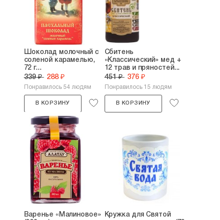
Шоколад молочный с
Сбитень
соленой карамелью,
«Классический» мед +
72 г...
12 трав и пряностей...
339 ₽
288 ₽
451 ₽
376 ₽
Понравилось 54 людям
Понравилось 15 людям
В КОРЗИНУ
В КОРЗИНУ
Варенье «Малиновое»
Кружка для Святой