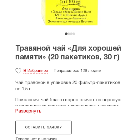
Травяной чай «Для хорошей
памяти» (20 пакетиков, 30 г)
В Избранное
Понравилось 129 людям
Чай травяной в упаковке 20 фильтр-пакетиков
по 1,5 г.
Показания: чай благотворно влияет на нервную
и сосудистую систему, успокаивает, улучшает
Развернуть
память, увеличивает работоспособность.
Состав: плоды кроваво-красного боярышника,
ОСТАВИТЬ ЗАЯВКУ
плоды рябины, слоевища ламинарии, листья
брусники, трава череды, трава пустырника,
Товара нет в наличии,