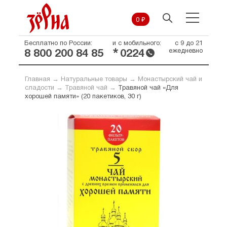
0 ₽
Бесплатно по России:
и с мобильного:
с 9 до 21
*
ежедневно
8 800 200 84 85
0224
Главная
→
Натуральные товары
→
Монастырский чай и
сладости
→
Травяной чай
→
Травяной чай «Для
хорошей памяти» (20 пакетиков, 30 г)