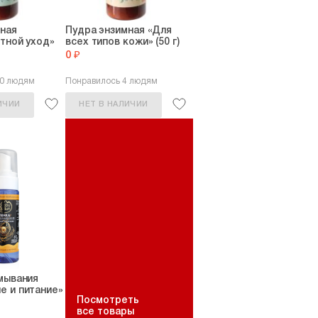
ная
Пудра энзимная «Для
тной уход»
всех типов кожи» (50 г)
0 ₽
10 людям
Понравилось 4 людям
ИЧИИ
НЕТ В НАЛИЧИИ
мывания
е и питание»
Посмотреть
все товары