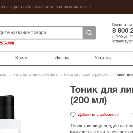
ра и гарантии
Как экономить в нашем магазине
Бесплатно 
8 800 
с 9:00 до 
order@zyorn
Алфеев
Книги
Иконы
Утварь
вары
→
Натуральная косметика
→
Уход за лицом и руками
→
Тоник для
Тоник для ли
(200 мл)
Добавить
в избранное
Тоник для лица создан на ос
иммунитет кожи, улучшает е