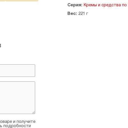
Объем: 200 мл.
Серия:
Кремы и средства по
Страна производитель: Росси
Вес:
221 г
в
оваре и получите
ть подробности