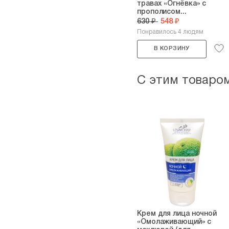
травах «Огнёвка» с
прополисом...
630 ₽
548 ₽
Понравилось 4 людям
В КОРЗИНУ
С этим товаро
Крем для лица ночной
«Омолаживающий» с