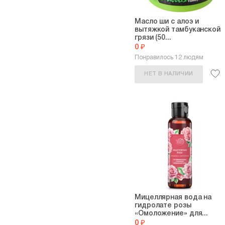
Масло ши с алоэ и
вытяжкой тамбуканской
грязи (50...
0 ₽
Понравилось 12 людям
НЕТ В НАЛИЧИИ
Мицеллярная вода на
гидролате розы
«Омоложение» для...
0 ₽