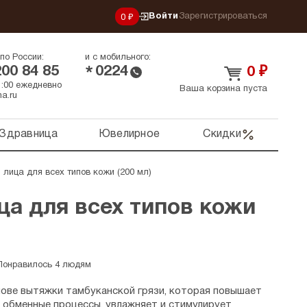
Войти
Зарегистрироваться
0 ₽
по России:
и с мобильного:
200 84 85
0224
*
0
₽
21:00 ежедневно
Ваша корзина пуста
a.ru
Здравница
Ювелирное
Скидки
 лица для всех типов кожи (200 мл)
ца для всех типов кожи
Понравилось 4 людям
нове вытяжки тамбуканской грязи, которая повышает
ё обменные процессы, увлажняет и стимулирует