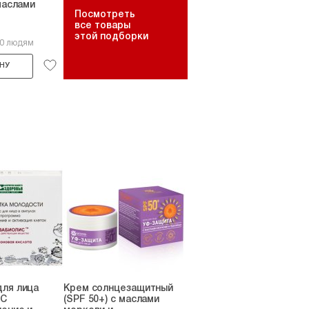
маслами
Посмотреть
все товары
этой подборки
10 людям
НУ
для лица
Крем солнцезащитный
ИС
(SPF 50+) с маслами