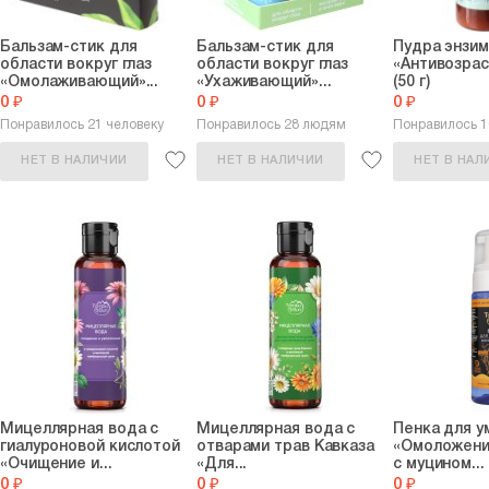
Бальзам-стик для
Бальзам-стик для
Пудра энзим
области вокруг глаз
области вокруг глаз
«Антивозрас
«Омолаживающий»...
«Ухаживающий»...
(50 г)
0 ₽
0 ₽
0 ₽
Понравилось 21 человеку
Понравилось 28 людям
Понравилось 
НЕТ В НАЛИЧИИ
НЕТ В НАЛИЧИИ
НЕТ В НАЛ
Мицеллярная вода с
Мицеллярная вода с
Пенка для у
гиалуроновой кислотой
отварами трав Кавказа
«Омоложени
«Очищение и...
«Для...
с муцином...
0 ₽
0 ₽
0 ₽