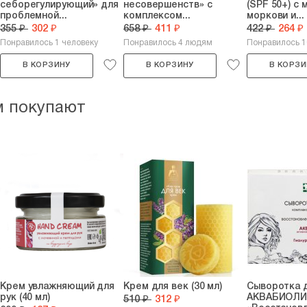
себорегулирующий» для
несовершенств» с
(SPF 50+) с 
проблемной...
комплексом...
моркови и...
355 ₽
302 ₽
658 ₽
411 ₽
422 ₽
264 ₽
Понравилось 1 человеку
Понравилось 4 людям
Понравилось 
В КОРЗИНУ
В КОРЗИНУ
В КОРЗИ
м покупают
Крем увлажняющий для
Крем для век (30 мл)
Сыворотка 
рук (40 мл)
АКВАБИОЛ
510 ₽
312 ₽