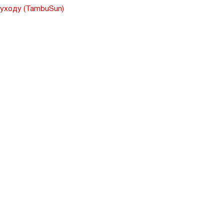
 уходу (TambuSun)
я, Ставропольский край.