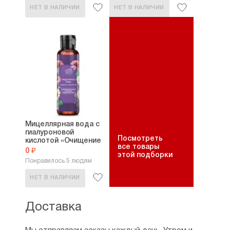
НЕТ В НАЛИЧИИ
НЕТ В НАЛИЧИИ
Мицеллярная вода с
гиалуроновой
Посмотреть
кислотой «Очищение
все товары
и...
0 ₽
этой подборки
Понравилось 5 людям
НЕТ В НАЛИЧИИ
Доставка