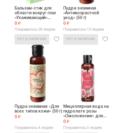
Бальзам-стик для
Пудра энзимная
области вокруг глаз
«Антивозрастной
«Ухаживающий»...
уход» (50 г)
0 ₽
0 ₽
Понравилось 28 людям
Понравилось 10 людям
НЕТ В НАЛИЧИИ
НЕТ В НАЛИЧИИ
Пудра энзимная «Для
Мицеллярная вода на
всех типов кожи» (50 г)
гидролате розы
«Омоложение» для...
0 ₽
0 ₽
Понравилось 4 людям
Понравилось 5 людям