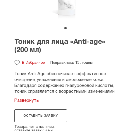
Тоник для лица «Anti-age»
(200 мл)
В Избранное
Понравилось 13 людям
Тоник Anti-Age обеспечивает эффективное
очищение, увлажнение и омоложение кожи.
Благодаря содержанию гиалуроновой кислоты,
тоник справляется с возрастными изменениями
и поддерживает молодость и упругость кожи.
Развернуть
Глубокое очищение: удаляет остатки макияжа,
себум и другие загрязнения, которые могут
вызвать воспаление и раздражение на коже.
ОСТАВИТЬ ЗАЯВКУ
Увлажнение: гиалуроновая кислота и экстракты
алоэ, мелиссы и витамина Е удерживают влагу в
Товара нет в наличии,
оставьте заявку и мы