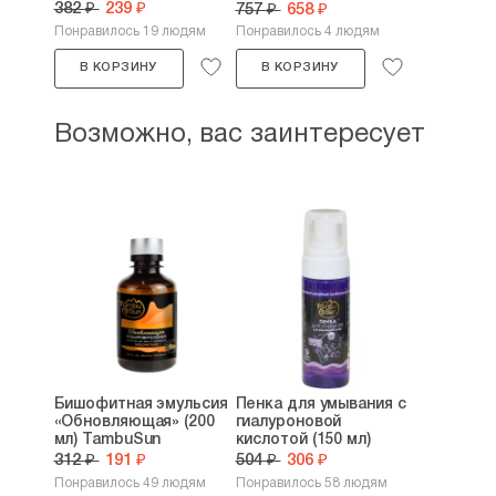
мл)
382 ₽
239 ₽
757 ₽
658 ₽
Понравилось 19 людям
Понравилось 4 людям
В КОРЗИНУ
В КОРЗИНУ
Возможно, вас заинтересует
Бишофитная эмульсия
Пенка для умывания с
«Обновляющая» (200
гиалуроновой
мл) TambuSun
кислотой (150 мл)
312 ₽
191 ₽
504 ₽
306 ₽
Понравилось 49 людям
Понравилось 58 людям