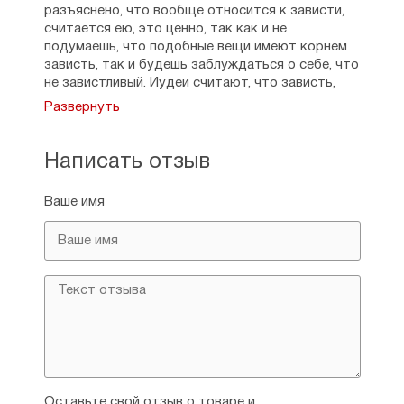
разъяснено, что вообще относится к зависти,
считается ею, это ценно, так как и не
подумаешь, что подобные вещи имеют корнем
зависть, так и будешь заблуждаться о себе, что
не завистливый. Иудеи считают, что зависть,
жадность и ревность имеют один корень. В
Развернуть
книжечке есть и врачества. Некоторые меткие
фразы Василия заставили призадуматься,
понравились. Книга тонкая, легкая, размером с
Написать отзыв
ладонь, на двух скрепках, бумага газетная,
тонкая, темная, шрифт стандартный, каждое
Ваше имя
сочинение занимает почти половину книги, есть
небольшие черно-белые иконки святых в рост,
можно сразу и помолиться. Книга рассчитана на
аудиторию 12+. Я прочитала ее за 2 дня,
туговато шла, но может из-за усталости.
Цитаты из Священного Писания приводятся
курсивом, на русском языке, есть содержание,
на тонкой глянцевой обложке изображены Каин
и Авель. Книжечку удобно взять в дорогу, можно
использовать материал сочинений для бесед с
завистливыми подростками, ревнивыми,
Оставьте свой отзыв о товаре и