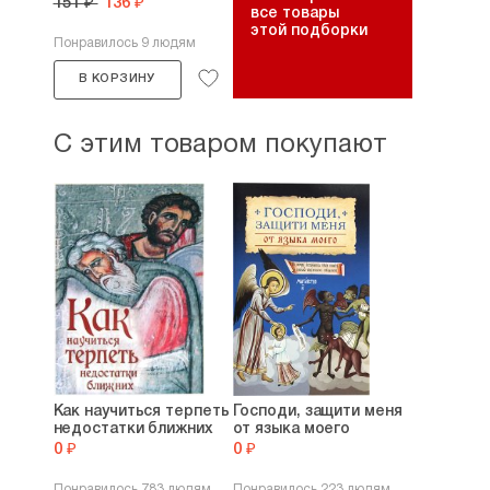
151 ₽
136 ₽
все товары
этой подборки
Понравилось 9 людям
В КОРЗИНУ
С этим товаром покупают
Как научиться терпеть
Господи, защити меня
недостатки ближних
от языка моего
0 ₽
0 ₽
Понравилось 783 людям
Понравилось 223 людям