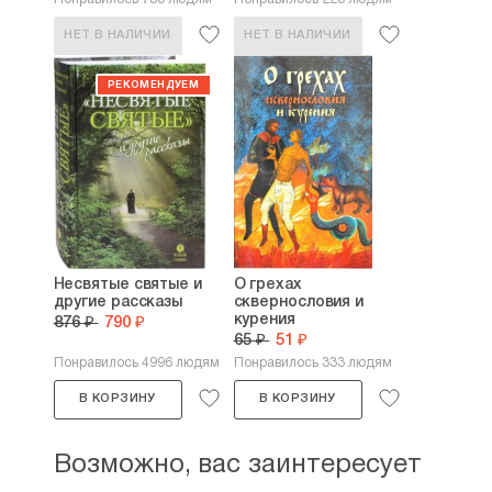
НЕТ В НАЛИЧИИ
НЕТ В НАЛИЧИИ
Несвятые святые и
О грехах
другие рассказы
сквернословия и
курения
876 ₽
790 ₽
65 ₽
51 ₽
Понравилось 4996 людям
Понравилось 333 людям
В КОРЗИНУ
В КОРЗИНУ
Возможно, вас заинтересует