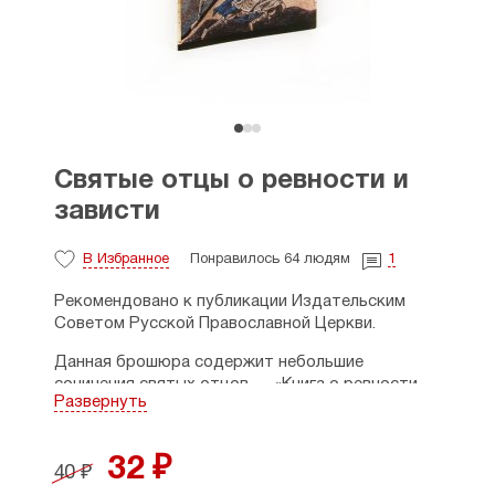
Святые отцы о ревности и
зависти
В Избранное
Понравилось 64 людям
1
Рекомендовано к публикации Издательским
Советом Русской Православной Церкви.
Данная брошюра содержит небольшие
сочинения святых отцов — «Книга о ревности
Развернуть
и зависти» священномученика Киприана
Карфагенского и «Беседа о зависти» святителя
Василия Великого.
32 ₽
40 ₽