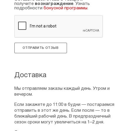
жадными людьми, собственного назидания,
получите
вознаграждение
. Узнать
познакомиться с этими святыми и лучше узнать
подробности
бонусной программы
.
их.
Рейтинг:
0
ОТПРАВИТЬ ОТЗЫВ
Доставка
Мы отправляем заказы каждый день. Утром и
вечером.
Если закажете до 11:00 в будни — постараемся
отправить в этот же день. Если после — то в
ближайший рабочий день. В предпраздничный
сезон сроки могут увеличиться на 1–2 дня.