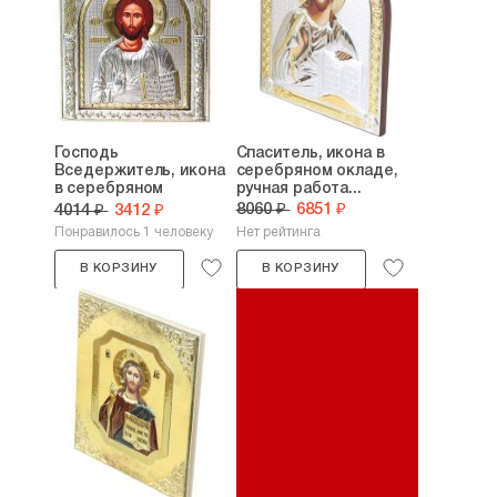
Господь
Спаситель, икона в
Вседержитель, икона
серебряном окладе,
в серебряном
ручная работа...
окладе,...
8060 ₽
6851 ₽
4014 ₽
3412 ₽
Понравилось 1 человеку
Нет рейтинга
В КОРЗИНУ
В КОРЗИНУ