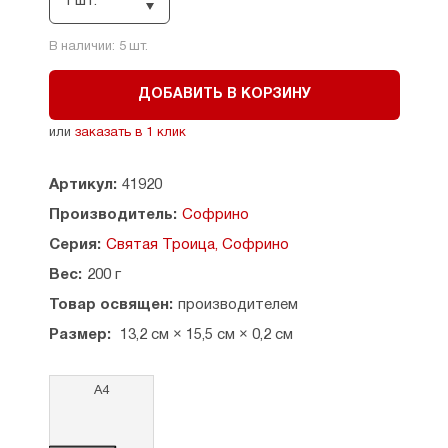
1 шт.
Размер иконы: 13,2 х 15,5 см, толщина - 2 см
Размер изображения: 10 х 12,5 см
В наличии:
5
шт.
Страна производитель: Россия. МО Софрино.
ДОБАВИТЬ В КОРЗИНУ
или
заказать в 1 клик
Артикул:
41920
Производитель:
Софрино
Серия:
Святая Троица, Софрино
Вес:
200 г
Товар освящен:
производителем
Размер:
13,2 см × 15,5 см × 0,2 см
А4