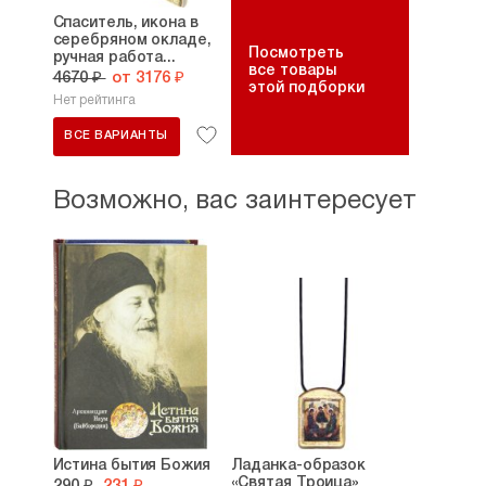
Спаситель, икона в
серебряном окладе,
Посмотреть
ручная работа...
все товары
4670 ₽
от 3176 ₽
этой подборки
Нет рейтинга
ВСЕ ВАРИАНТЫ
Возможно, вас заинтересует
Истина бытия Божия
Ладанка-образок
«Святая Троица»