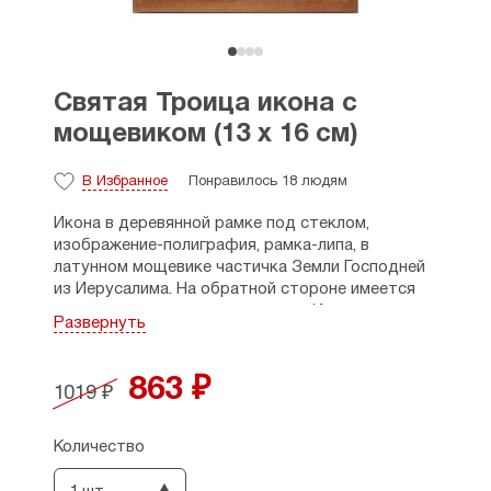
Святая Троица икона с
мощевиком (13 х 16 см)
В Избранное
Понравилось 18 людям
Икона в деревянной рамке под стеклом,
изображение-полиграфия, рамка-липа,
в
латунном мощевике частичка Земли Господней
из Иерусалима. На обратной стороне имеется
петелька для крепления к стене. Икона в
Развернуть
подарочной упаковке.
День Празднования: День Святой Троицы,
863 ₽
1019 ₽
Троица, Пятидесятница, Сошествие Святого
Духа — двунадесятый переходящий праздник.
Православная церковь отмечает Троицу в 50-й
Количество
день по Пасхе, в воскресенье.