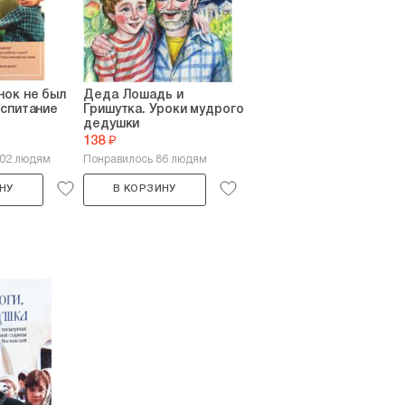
нок не был
Деда Лошадь и
оспитание
Гришутка. Уроки мудрого
дедушки
138 ₽
502 людям
Понравилось 86 людям
НУ
В КОРЗИНУ