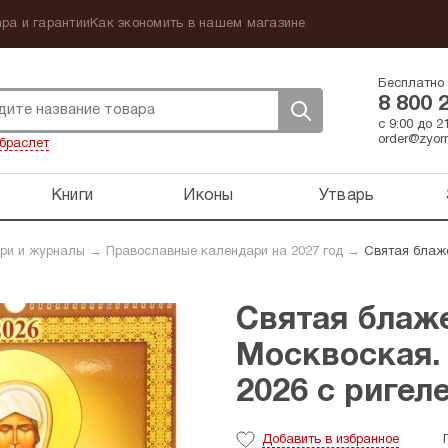
ра и гарантии
Как экономить в нашем магазине
Бесплатно 
8 800 
с 9:00 до 
order@zyorn
браслет
Книги
Иконы
Утварь
ри и журналы
→
Православные календари на 2027 год
→
Святая блаже
Святая блаж
Москвоская.
2026 с ригеле
Добавить
в избранное