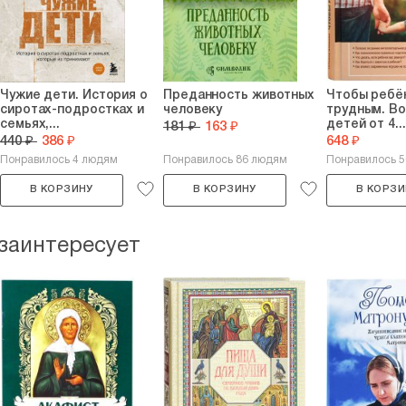
Чужие дети. История о
Преданность животных
Чтобы ребё
сиротах-подростках и
человеку
трудным. В
семьях,...
детей от 4...
181 ₽
163 ₽
440 ₽
386 ₽
648 ₽
Понравилось 4 людям
Понравилось 86 людям
Понравилось 
В КОРЗИНУ
В КОРЗИНУ
В КОРЗИ
 заинтересует