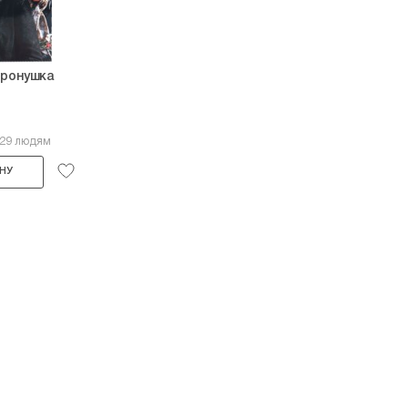
тронушка
129 людям
НУ