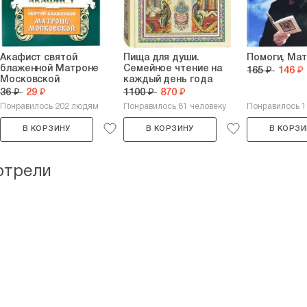
Акафист святой
Пища для души.
Помоги, Ма
блаженной Матроне
Семейное чтение на
165 ₽
146 ₽
Московской
каждый день года
36 ₽
29 ₽
1100 ₽
870 ₽
Понравилось 202 людям
Понравилось 81 человеку
Понравилось 
В КОРЗИНУ
В КОРЗИНУ
В КОРЗИ
отрели