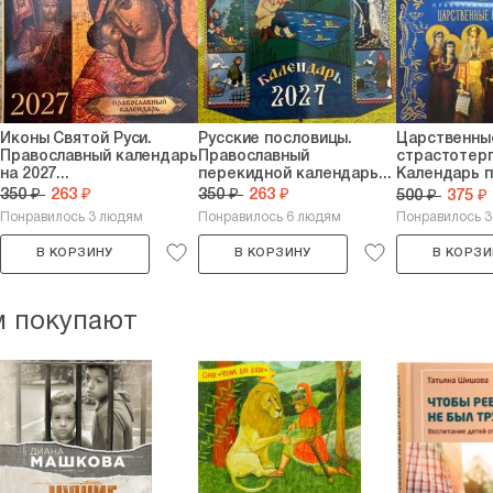
Иконы Святой Руси.
Русские пословицы.
Царственны
Православный календарь
Православный
страстотер
на 2027...
перекидной календарь...
Календарь 
на...
350 ₽
263 ₽
350 ₽
263 ₽
500 ₽
375 ₽
Понравилось 3 людям
Понравилось 6 людям
Понравилось 
В КОРЗИНУ
В КОРЗИНУ
В КОРЗИ
м покупают