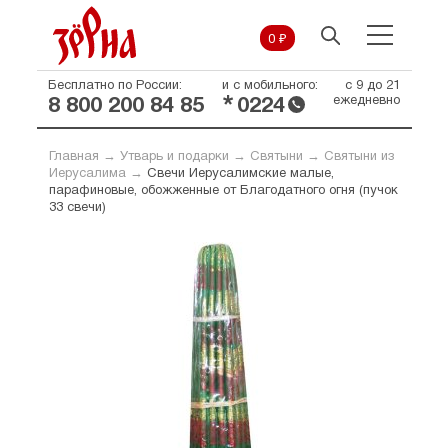
0 ₽
Бесплатно по России:
и с мобильного:
с 9 до 21
*
ежедневно
8 800 200 84 85
0224
Главная
→
Утварь и подарки
→
Святыни
→
Святыни из
Иерусалима
→
Свечи Иерусалимские малые,
парафиновые, обожженные от Благодатного огня (пучок
33 свечи)