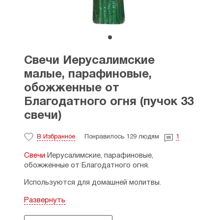
Свечи Иерусалимские
малые, парафиновые,
обожженные от
Благодатного огня (пучок 33
свечи)
В Избранное
Понравилось 129 людям
1
Свечи
Иерусалимские, парафиновые,
обожженные от Благодатного огня.
Используются для домашней молитвы.
Количество свечей: 33 штуки.
Развернуть
Размеры: высота - 16 см, диаметр в нижней