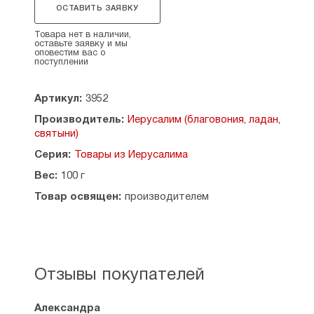
части свечи - 0,6 см.
ОСТАВИТЬ ЗАЯВКУ
Производитель: Израиль, Иерусалим.
Товара нет в наличии,
оставьте заявку и мы
оповестим вас о
поступлении
Артикул:
3952
Производитель:
Иерусалим (благовония, ладан,
святыни)
Серия:
Товары из Иерусалима
Вес:
100 г
Товар освящен:
производителем
Отзывы покупателей
Александра