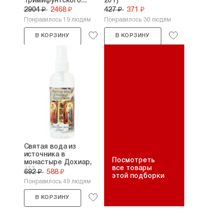
Тримифунтского...
20 г)
2904 ₽
2468 ₽
427 ₽
371 ₽
Понравилось 19 людям
Понравилось 30 людям
В КОРЗИНУ
В КОРЗИНУ
Святая вода из
источника в
Посмотреть
монастыре Дохиар,
все товары
100 мл
692 ₽
588 ₽
этой подборки
Понравилось 49 людям
В КОРЗИНУ