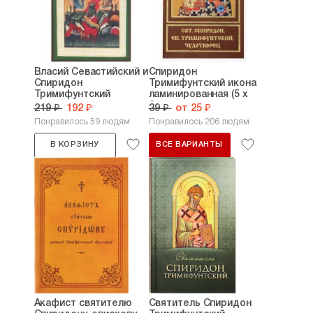
Власий Севастийский и
Спиридон
Спиридон
Тримифунтский икона
Тримифунтский
ламинированная (5 х
икона,...
8...
219 ₽
192 ₽
39 ₽
от 25 ₽
Понравилось 59 людям
Понравилось 206 людям
В КОРЗИНУ
ВСЕ ВАРИАНТЫ
Акафист святителю
Святитель Спиридон