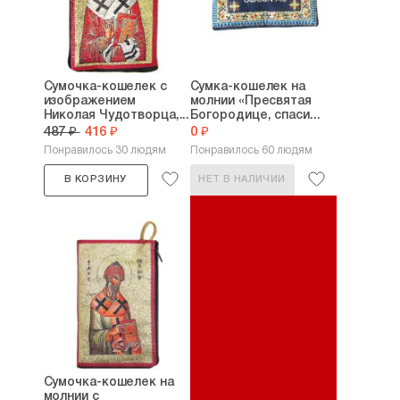
Сумочка-кошелек с
Сумка-кошелек на
изображением
молнии «Пресвятая
Николая Чудотворца,...
Богородице, спаси...
487 ₽
416 ₽
0 ₽
Понравилось 30 людям
Понравилось 60 людям
В КОРЗИНУ
НЕТ В НАЛИЧИИ
Сумочка-кошелек на
молнии с