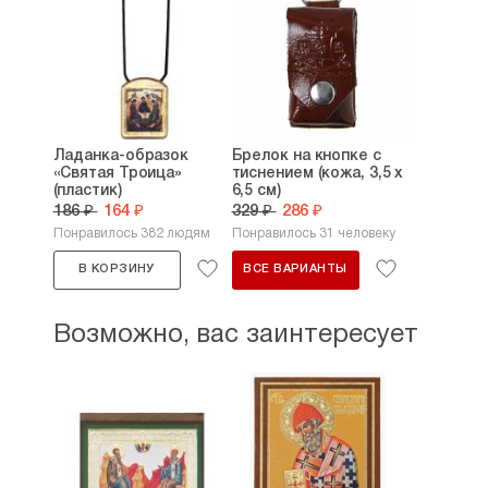
Ладанка-образок
Брелок на кнопке с
«Святая Троица»
тиснением (кожа, 3,5 х
(пластик)
6,5 см)
186 ₽
164 ₽
329 ₽
286 ₽
Понравилось 382 людям
Понравилось 31 человеку
В КОРЗИНУ
ВСЕ ВАРИАНТЫ
Возможно, вас заинтересует