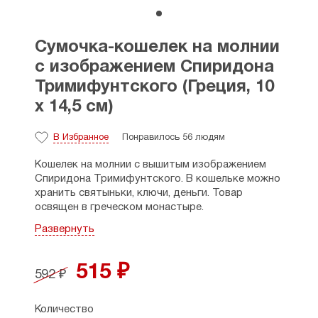
Сумочка-кошелек на молнии
с изображением Спиридона
Тримифунтского (Греция, 10
х 14,5 см)
В Избранное
Понравилось 56 людям
Кошелек на молнии с вышитым изображением
Спиридона Тримифунтского. В кошельке можно
хранить святыньки, ключи, деньги. Товар
освящен в греческом монастыре.
Развернуть
Материал: синтетика, жаккард.
Размеры: 10 х 14,5 см.
515 ₽
592 ₽
Страна производитель: Греция.
Количество