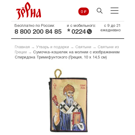
0 ₽
Бесплатно по России:
и с мобильного:
с 9 до 21
*
ежедневно
8 800 200 84 85
0224
Главная
→
Утварь и подарки
→
Святыни
→
Святыни из
Греции
→
Сумочка-кошелек на молнии с изображением
Спиридона Тримифунтского (Греция, 10 х 14,5 см)