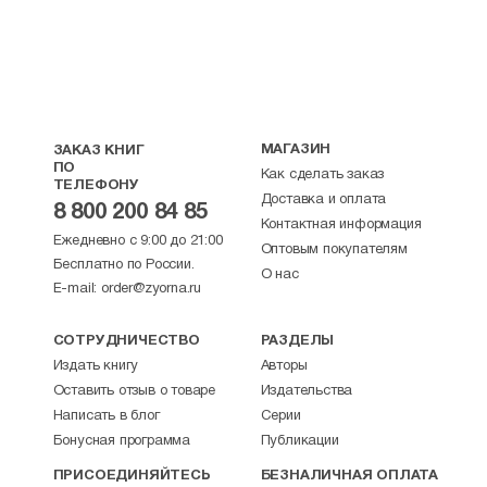
красочно живописать стародавние
события и создавать в импрессионистской
манере запоминающиеся портреты своих
героев. К сожалению, он в спешке не всегда
отделывал свои произведения, отчего в
них заметны повторы, риторические
штампы и сентиментальные условности.
МАГАЗИН
ЗАКАЗ КНИГ
ПО
Как сделать заказ
Немало страниц Поселянин посвятил
ТЕЛЕФОНУ
чтимым на Руси иконам, отечественной
Доставка и оплата
8 800 200 84 85
церковной истории, Православным
Контактная информация
Ежедневно с 9:00 до 21:00
святыням («Святыни Земли Русской»;
Оптовым покупателям
Бесплатно по России.
«Герои и подвижники лихолетья XVII века»),
О нас
укрепляя в русских людях любовь к своей
E-mail:
order@zyorna.ru
вере и ее традициям. Он преклонялся
перед современными подвижниками,
СОТРУДНИЧЕСТВО
РАЗДЕЛЫ
посвятив, кроме оптинских старцев,
Издать книгу
Авторы
вдохновенные строки св. прав. о. Иоанну
Оставить отзыв о товаре
Издательства
Кронштадтскому, которого знал весьма
Написать в блог
Серии
хорошо, Матренушке-босоножке из
Петербурга, о. Ионе Атаманскому из
Бонусная программа
Публикации
Одессы, старцу Варнаве из Выксунского
ПРИСОЕДИНЯЙТЕСЬ
БЕЗНАЛИЧНАЯ ОПЛАТА
монастыря, кн. М. М. Дондуковой-