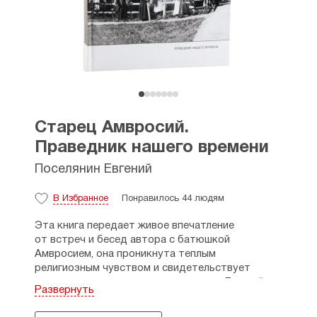
Старец Амвросий.
Праведник нашего времени
Поселянин Евгений
В Избранное
Понравилось 44 людям
Эта книга передает живое впечатление
от встреч и бесед автора с батюшкой
Амвросием, она проникнута теплым
религиозным чувством и свидетельствует
о высоких и истинных началах жизни. Евгений
Развернуть
Поселянин, духовный писатель и новомученник
российский, оставил видный след в церковно-