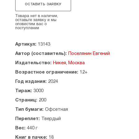
просветительской литературе. Его творчество
ОСТАВИТЬ ЗАЯВКУ
началось по
благословению
преподобного
Амвросия, продолжалось более четверти века
Товара нет в наличии,
оставьте заявку и мы
и после долгих лет запрета возвращается
оповестим вас о
к своему читателю.
поступлении
Рекомендовано к публикации Издательским
Артикул:
13143
Советом Русской Православной Церкви.
Издание 3-е.
Автор (составитель):
Поселянин Евгений
Содержание:
Издательство:
Никея, Москва
Возрастное ограничение:
12+
Предисловие
Глава I. В миру
Год издания:
2024
Глава II. История Оптиной пустыни и ее старцев
Тираж:
3000
Глава III. От послушничества до старчества
Глава IV. Начало старчества
Страниц:
200
Глава V. Труды старчества
Тип бумаги:
Офсетная
Глава VI. Черты характера
Глава VII. Духовные дары
Переплет:
Твердый
Глава VIII. Личные воспоминания о старце
Вес:
440 г
Глава IX. Шамординский женский монастырь
Глава X. Жизнь догорает
Книг в пачке:
18