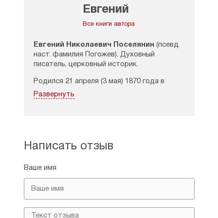
Евгений
Все книги автора
Евгений Николаевич Поселянин
(псевд.
наст. фамилия Погожев). Духовный
писатель, церковный историк.
Родился 21 апреля (3 мая) 1870 года в
Москве. Отец его Николай Александрович,
Развернуть
был "родом из духовного звания". Работал
врачом-терапевтом, заслужил личное
дворянство. Мать Лидия Николаевна была
из знатной семьи; ее восприемниками были
генерал от инфантерии Д. С. Левшин и
Написать отзыв
княгиня Н. В. Оболенская. Прадедом
матери Лидии Николаевны (урожденная
Ваше имя
Кандалинцева, во втором браке за
Абациевым, умерла в эмиграции в Берлине)
был сенатор генерал-майор Михайловский-
Данилевский, видный военный историк.
Поселянин получил «строгое и