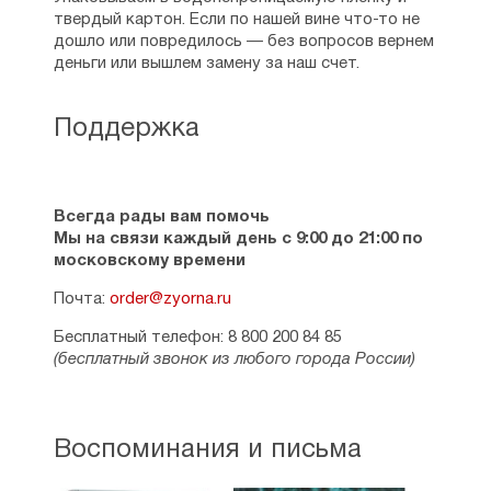
1 авг. 1913 Поселянин и его близкие
твердый картон. Если по нашей вине что-то не
Императорским указом были возведены в
дошло или повредилось — без вопросов вернем
потомственное дворянство. В 1905
деньги или вышлем замену за наш счет.
писатель находился на военной службе как
прапорщик запаса, но в боевых действиях
не участвовал. В 1913 он поступил
Поддержка
чиновником особых поручений Главного
управления (позже Министерства)
землеустройства и земледелия, и в том же
году ему было поручено сделать
Всегда рады вам помочь
«подробное художественное описание с
Мы на связи каждый день с 9:00 до 21:00 по
иллюстрациями бывшего в мае 1913
московскому времени
Высочайшего путешествия по местностям,
Почта:
связанным с историей воцарения Михаила
order@zyorna.ru
Феодоровича Романова», в котором он
Бесплатный телефон: 8 800 200 84 85
сопровождал Царскую Семью. Личная
(бесплатный звонок из любого города России)
жизнь Поселянина не была счастливой. В
1904 он женился на Н. Я. Грот, дочери
известного филолога, которая была
гораздо старше его. Из-за различия во
Воспоминания и письма
взглядах и характерах этот брак через
полгода распался, церковный суд запретил