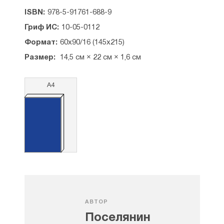
Глава XI. Кончина
ISBN:
978-5-91761-688-9
Глава XII Последние впечатления
Заключение
Гриф ИС:
10-05-0112
Об авторе
Формат:
60х90/16 (145х215)
Размер:
14,5 см × 22 см × 1,6 см
А4
АВТОР
Поселянин