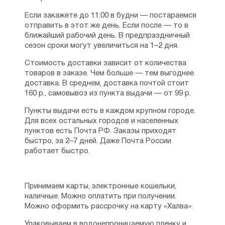
университете, вышли еще две его книги
«Ясные дни» и «Повесть о том, как чудом
Если закажете до 11:00 в будни — постараемся
Божиим строилась Русская земля». Автор
отправить в этот же день. Если после — то в
поднес их Государю Александру III, перед
ближайший рабочий день. В предпраздничный
чьей памятью позже благоговел. Эти
сезон сроки могут увеличиться на 1–2 дня.
первые беллетристические опыты
Стоимость доставки зависит от количества
поддержал вел. кн. Константин
товаров в заказе. Чем больше — тем выгоднее
Константинович, стяжавший известность в
доставка. В среднем, доставка почтой стоит
литературе под псевд. «К. Р.».
160 р., самовывоз из пункта выдачи — от 99 р.
Покровительство К. Р. продолжалось и
после переезда в 1893 начинающего
Пункты выдачи есть в каждом крупном городе.
автора в Царское Село, а затем в столицу,
Для всех остальных городов и населенных
где он с 1894 стал служить чиновником
пунктов есть Почта РФ. Заказы приходят
канцелярии Сената. В составе этой
быстро, за 2–7 дней. Даже Почта России
канцелярии Поселянин в 1896 участвовал в
работает быстро.
коронации Николая II, за что был
награжден серебряной медалью. В 1899—
03 он служил в Министерстве юстиции, в
1903—12 в канцелярии Академии наук,
Принимаем карты, электронные кошельки,
получив за свою службу ордена свв.
наличные. Можно оплатить при получении.
Станислава и Анны 3-й степени и чин
Можно оформить рассрочку на карту «Халва».
статского советника.
Упаковываем в водонепроницаемую пленку и