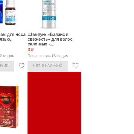
ам для носа
Шампунь «Баланс и
рязью,
свежесть» для волос,
склонных к...
0 ₽
32 людям
Понравилось 13 людям
ИЧИИ
НЕТ В НАЛИЧИИ