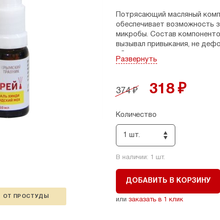
Потрясающий масляный компл
обеспечивает возможность з
микробы. Состав компоненто
вызывал привыкания, не деф
оболочки полости носа, как 
Развернуть
восстановлению. Бережный у
Состав: масло виноградной к
318 ₽
374 ₽
экстракты Кыст-Аль Хинди, и
аира; токоферола ацетат; э
дерева, лаванды.
Количество
Свойства: активно борется с
1 шт.
слизистой оболочкой носово
основе действия спрея акти
Хинди, проявляющие мощное
В наличии:
1
шт.
экстракт исландского мха
количества растительного бе
ДОБАВИТЬ В КОРЗИНУ
мох применяется для лечени
антиоксидантное и противо
ОТ ПРОСТУДЫ
или
заказать в 1 клик
общеукрепляющим действие
буквицы, корня аир
а, кро