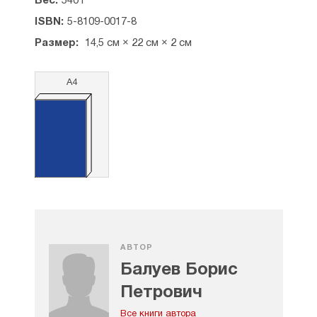
Вес:
540 г
Содержание:
ISBN:
5-8109-0017-8
Предисловие — 5
Размер:
14,5 см × 22 см × 2 см
Введение — 7
▪ Примечания — 9
А4
Глава первая. Судьба Н. Я. Данилевского (школа
жизни, наук и общений) — 10
▪ Примечания — 79
Глава вторая. Книга «Россия и Европа» — новое
слово в историософии — 84
▪ Примечания — 187
Глава третья. Европа и славянский мир — 194
▪ Примечания — 295
Глава четвертая. Россия и славянский мир — 301
▪ Примечания — 384
АВТОР
Балуев Борис
Заключение — 389
▪ Примечания — 406
Петрович
Именной указатель — 408
Все книги автора