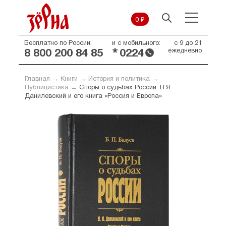
0 ₽
Бесплатно по России:
и с мобильного:
с 9 до 21
*
ежедневно
8 800 200 84 85
0224
Главная
→
Книги
→
История и политика
→
Публицистика
→
Споры о судьбах России. Н.Я.
Данилевский и его книга «Россия и Европа»