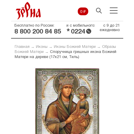
0 ₽
Бесплатно по России:
и с мобильного:
с 9 до 21
*
ежедневно
8 800 200 84 85
0224
Главная
→
Иконы
→
Иконы Божией Матери
→
Образы
Божией Матери
→
Споручница грешных икона Божией
Матери на дереве (17х21 см, Тиль)