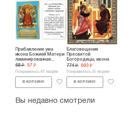
Прибавление ума
Благовещение
икона Божией Матери
Пресвятой
ламинированная...
Богородицы, икона
литография...
68 ₽
57 ₽
774 ₽
693 ₽
Понравилось 97 людям
Понравилось 25 людям
В КОРЗИНУ
В КОРЗИНУ
Вы недавно смотрели