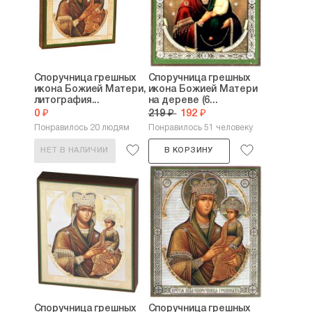
Споручница грешных
Споручница грешных
икона Божией Матери,
икона Божией Матери
литография...
на дереве (6...
0 ₽
219 ₽
192 ₽
Понравилось 20 людям
Понравилось 51 человеку
НЕТ В НАЛИЧИИ
В КОРЗИНУ
Споручница грешных
Споручница грешных