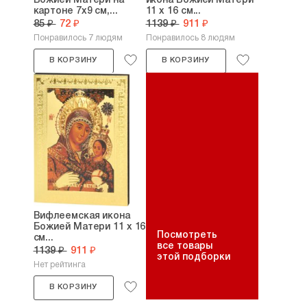
Божией Матери на
икона Божией Матери
картоне 7х9 см,...
11 х 16 см...
85 ₽
72 ₽
1139 ₽
911 ₽
Понравилось 7 людям
Понравилось 8 людям
В КОРЗИНУ
В КОРЗИНУ
Вифлеемская икона
Божией Матери 11 х 16
Посмотреть
см...
все товары
1139 ₽
911 ₽
этой подборки
Нет рейтинга
В КОРЗИНУ