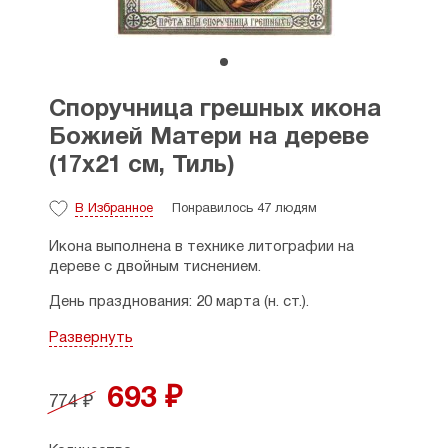
Споручница грешных икона
Божией Матери на дереве
(17х21 см, Тиль)
В Избранное
Понравилось 47 людям
Икона выполнена в технике литографии на
дереве с двойным тиснением.
День празднования: 20 марта (н. ст.).
Размеры: ширина - 17 см., высота - 20,7 см.,
Развернуть
толщина - 1,7 см.
Производитель: Россия.
693 ₽
774 ₽