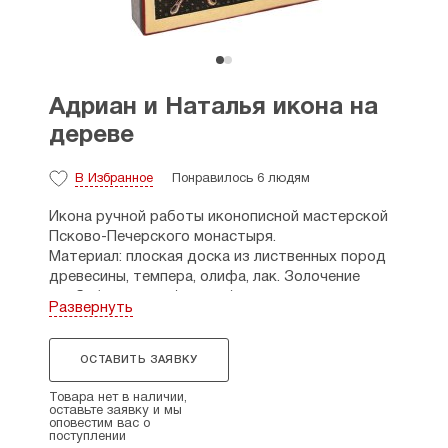
Адриан и Наталья икона на
дереве
В Избранное
Понравилось 6 людям
Икона ручной работы иконописной мастерской
Псково-Печерского монастыря.
Материал: плоская доска из лиственных пород
древесины, темпера, олифа, лак. Золочение
нимба (имитация / поталь).
Развернуть
Икона имеет крепление на стену.
Размер иконы 9×11 см. Толщина — 2 см.
ОСТАВИТЬ ЗАЯВКУ
Освящено в монастыре.
Товара нет в наличии,
оставьте заявку и мы
оповестим вас о
поступлении