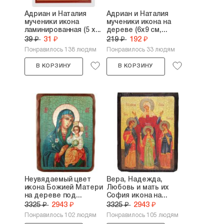
Адриан и Наталия
Адриан и Наталия
мученики икона
мученики икона на
ламинированная (5 х...
дереве (6х9 см,...
39 ₽
31 ₽
219 ₽
192 ₽
Понравилось 138 людям
Понравилось 33 людям
В КОРЗИНУ
В КОРЗИНУ
Неувядаемый цвет
Вера, Надежда,
икона Божией Матери
Любовь и мать их
на дереве под...
София икона на...
3325 ₽
2943 ₽
3325 ₽
2943 ₽
Понравилось 102 людям
Понравилось 105 людям