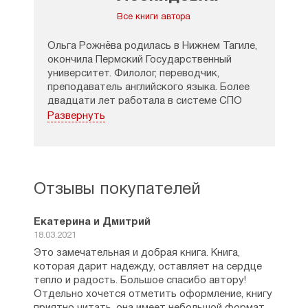
Все книги автора
Ольга Рожнёва родилась в Нижнем Тагиле,
окончила Пермский Государственный
университет. Филолог, переводчик,
преподаватель английского языка. Более
двадцати лет работала в системе СПО
преподавателем английского языка,
Развернуть
заместителем директора по учебной
работе. Имеет высшую категорию,
многочисленные грамоты.
С 2008 по 2015 год трудилась
Отзывы покупателей
в издательстве и экскурсионной службе
Оптиной Пустыни. С 2015 года работает
в Сретенском издательстве.
Екатерина и Дмитрий
18.03.2021
Книги Ольги Рожневой: «Непридуманные
Это замечательная и добрая книга. Книга,
истории» (2011), «Пельмени для Витальки»
которая дарит надежду, оставляет на сердце
(2013), «Дороги нашей жизни» (2013),
тепло и радость. Большое спасибо автору!
«Тесный путь» (2014), «Оптинские
Отдельно хочется отметить оформление, книгу
дневники» (2014), «Родственные души»