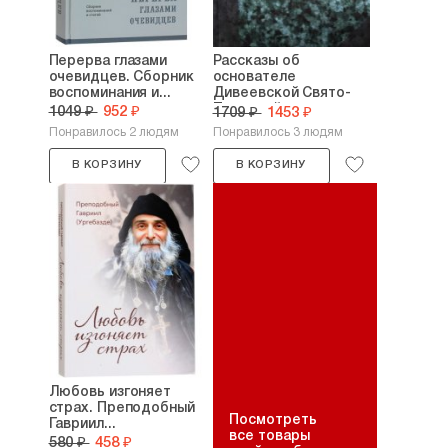
Перерва глазами
Рассказы об
очевидцев. Сборник
основателе
воспоминания и...
Дивеевской Свято-
Троицкой...
1049 ₽
952 ₽
1709 ₽
1453 ₽
Понравилось 2 людям
Понравилось 3 людям
В КОРЗИНУ
В КОРЗИНУ
Любовь изгоняет
страх. Преподобный
Посмотреть
Гавриил...
все товары
580 ₽
458 ₽