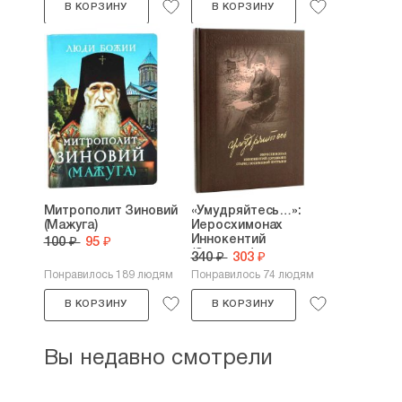
В КОРЗИНУ
В КОРЗИНУ
Митрополит Зиновий
«Умудряйтесь…»:
(Мажуга)
Иеросхимонах
Иннокентий
100 ₽
95 ₽
(Орешкин),...
340 ₽
303 ₽
Понравилось 189 людям
Понравилось 74 людям
В КОРЗИНУ
В КОРЗИНУ
Вы недавно смотрели