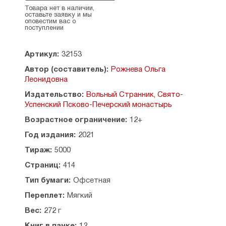
с уникальным духовным опытом известных
Товара нет в наличии,
оставьте заявку и мы
пастырей XIX–XX веков, узнаете о том, какие
оповестим вас о
советы в болезнях и скорбях они давали своим
поступлении
духовным чадам, как утешали и помогали
исцелиться».
Артикул:
32153
Рекомендовано к публикации Издательским
Автор (составитель):
Рожнева Ольга
советом Русской Православной Церкви.
Леонидовна
Содержание:
Издательство:
Вольный Странник, Свято-
Успенский Псково-Печерский монастырь
От издательства
Возрастное ограничение:
12+
Преподобный Алексий Зосимовский (1846-1928)
Святитель Нектарий Эгинский (1846-1920)
Год издания:
2021
Святой праведный Алексий Московский (1859-
Тираж:
5000
1923)
Преподобный Серафим Вырицкий (1866-1949)
Страниц:
414
Схиигумен Иоанн (Алексеев) (1873-1958)
Тип бумаги:
Офсетная
Святитель Лука (Войно-Ясенецкий) (1877-1961)
Митрополит Вениамин (Федченков) (1880-1961)
Переплет:
Мягкий
Святитель Серафим (Соболев) (1881-1950)
Вес:
272 г
Протоиерей Александр Ельчанинов (1881-1934)
Преподобноисповедник Севастиан