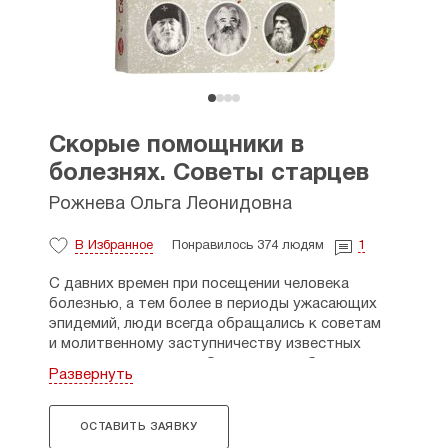
Скорые помощники в
болезнях. Советы старцев
Рожнева Ольга Леонидовна
В Избранное
Понравилось 374 людям
1
С давних времен при посещении человека
болезнью, а тем более в периоды ужасающих
эпидемий, люди всегда обращались к советам
и молитвенному заступничеству известных
старцев-духовников. Они помогали больным при
Развернуть
жизни и по своей блаженной кончине
не оставляют своей благодатной помощью
всех, кто за этой помощью к ним обращается.
ОСТАВИТЬ ЗАЯВКУ
«Прочитав эту книгу, вы соприкоснетесь