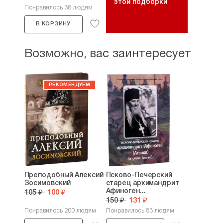
этой подборки
Понравилось 38 людям
В КОРЗИНУ
Возможно, вас заинтересует
Преподобный Алексий
Псково-Печерский
Зосимовский
старец архимандрит
Афиноген...
105 ₽
100 ₽
150 ₽
131 ₽
Понравилось 200 людям
Понравилось 83 людям