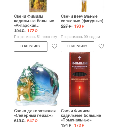
Свечи Фимиам
Свечи венчальные
кадильные большие
восковые (фигурные)
«Ангарская...
227 ₽
193 ₽
194 ₽
172 ₽
Понравилось 51 человеку
Понравилось 99 людям
В КОРЗИНУ
В КОРЗИНУ
Свеча декоративная
Свечи Фимиам
«Северный пейзаж»
кадильные большие
«Поминальные»
619 ₽
547 ₽
194 ₽
172 ₽