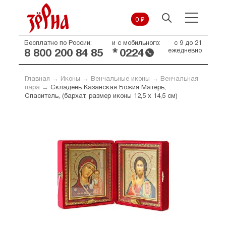
0 ₽
Бесплатно по России:
и с мобильного:
с 9 до 21
*
ежедневно
8 800 200 84 85
0224
Главная
→
Иконы
→
Венчальные иконы
→
Венчальная
пара
→
Складень Казанская Божия Матерь,
Спаситель, (бархат, размер иконы 12,5 х 14,5 см)