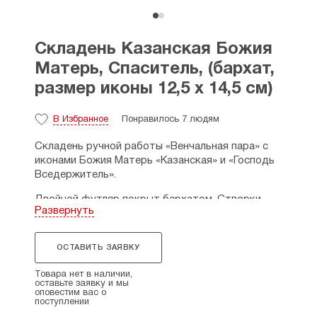
Складень Казанская Божия
Матерь, Спаситель, (бархат,
размер иконы 12,5 х 14,5 см)
В Избранное
Понравилось 7 людям
Складень ручной работы «Венчальная пара» с
иконами Божия Матерь «Казанская» и «Господь
Вседержитель».
Двойной футляр покрыт бархатом. Створки
Развернуть
подвижные, футляр закрывается с помощью
металлической застежки.
ОСТАВИТЬ ЗАЯВКУ
Иконы находятся в багетной пластиковой рамке
под стеклом. Имеется текстильный язычок, с
Товара нет в наличии,
помощью которого можно вытащить икону из
оставьте заявку и мы
оповестим вас о
футляра.
поступлении