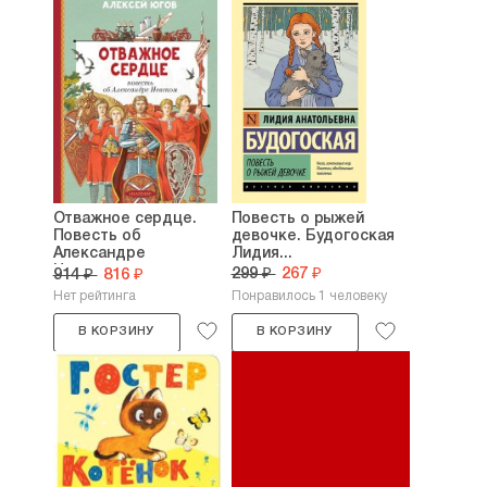
Отважное сердце.
Повесть о рыжей
Повесть об
девочке. Будогоская
Александре
Лидия...
Невском....
299 ₽
267 ₽
914 ₽
816 ₽
Нет рейтинга
Понравилось 1 человеку
В КОРЗИНУ
В КОРЗИНУ