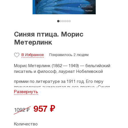
Синяя птица. Морис
Метерлинк
В Избранное
Понравилось 2 людям
Морис Метерлинк (1862 — 1949) — бельгийский
писатель и философ, лауреат Нобелевской
премии по литературе за 1911 год. Его перу
принадлежит знаменитая пьеса-притча «Синяя
Развернуть
птица», посвящённая бесконечному поиску
человеком счастья. Впоследствии писатель
переработал её в сказку для детей.
957 ₽
1092 ₽
Рождественской ночью в дом дровосека
приходит фея Берилюна и просит его детей —
Количество
Тиль-