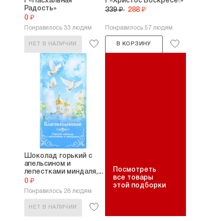
г «Пасхальная
г «Христос Воскресе!»
Радость»
339 ₽
288 ₽
0 ₽
Понравилось 33 людям
Понравилось 57 людям
НЕТ В НАЛИЧИИ
В КОРЗИНУ
Шоколад горький с
апельсином и
Посмотреть
лепестками миндаля,...
все товары
0 ₽
этой подборки
Понравилось 26 людям
НЕТ В НАЛИЧИИ