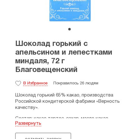
Шоколад горький с
апельсином и лепестками
миндаля, 72 г
Благовещенский
В Избранное
Понравилось 26 людям
Шоколад горький 65% какао, производства
Российской кондитерской фабрики «Верность
качеству».
Состав: какао тертое, сахар, масло какао,
Развернуть
цукаты апельсина (апельсиновая кожура,
глюкозно-фруктовый сироп, сахар, регулятор
кислотности — лимонная кислота), миндаль