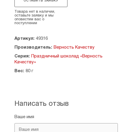
ОСТАВИТЬ ЗАЯВКУ
обжаренный дробленый (лепестки), натуральные
ароматизаторы: «Апельсиновое масло»,
Товара нет в наличии,
«Ваниль», эмульгатор — соевый лецитин, соль.
оставьте заявку и мы
оповестим вас о
поступлении
Общее содержание сухого остатка какао не
менее 65%.
Артикул:
49316
ГОСТ 70337-2022
Производитель:
Верность Качеству
Масса нетто: 72 г.
Серия:
Праздничный шоколад «Верность
Качеству»
Размер: 7,3 × 14,7 × 0,7 см.
Вес:
80 г
Срок годности: 12 месяцев.
Условия хранения: при температуре от +5 до
+22°С и относительной влажности не более
75%.
Написать отзыв
Ваше имя