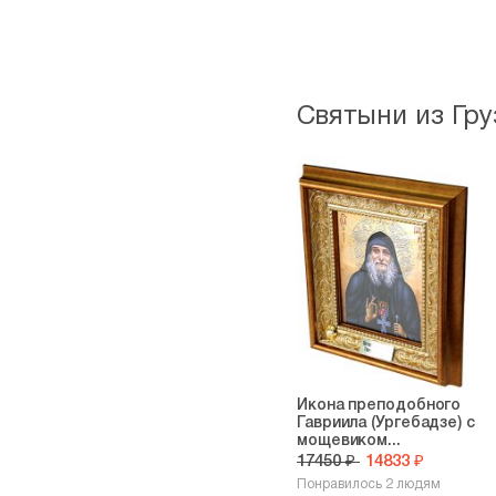
Святыни из Гру
Икона преподобного
Гавриила (Ургебадзе) с
мощевиком...
17450 ₽
14833 ₽
Понравилось 2 людям