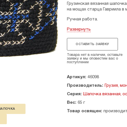
Грузинская вязанная шапочк
на мощах старца Гавриила в
Ручная работа.
Материал: 100% шерсть.
Развернуть
Размеры: диаметр — 19 см, в
ОСТАВИТЬ ЗАЯВКУ
Страна производитель: Грузи
Товара нет в наличии, оставьте
заявку и мы оповестим вас о
поступлении
Артикул:
46098
Производитель:
Грузия, м
Серия:
Шапочка вязанная, о
Вес:
65 г
АПОЧКА
Товар освящен:
производи