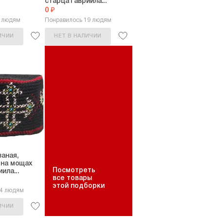
старца Гавриила...
0 ₽
2 людям
Понравилось 19 людям
ИЧИИ
НЕТ В НАЛИЧИИ
аная,
 на мощах
Посмотреть
ила...
все товары
этой подборки
14 людям
ИЧИИ