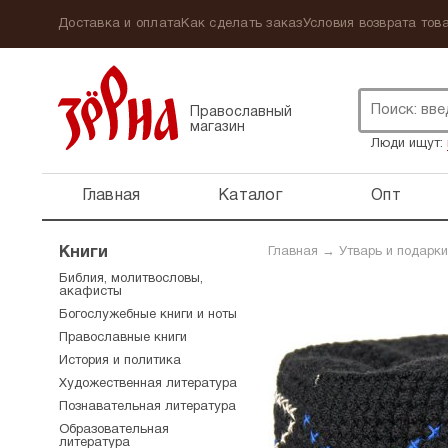
Доставка и оплата
Как сделать заказ
Условия возврата това
Православный
магазин
Люди ищут:
Главная
Каталог
Опт
Книги
Главная
→
Утварь и подарки
Библия, молитвословы,
акафисты
Богослужебные книги и ноты
Православные книги
История и политика
Художественная литература
Познавательная литература
Образовательная
литература