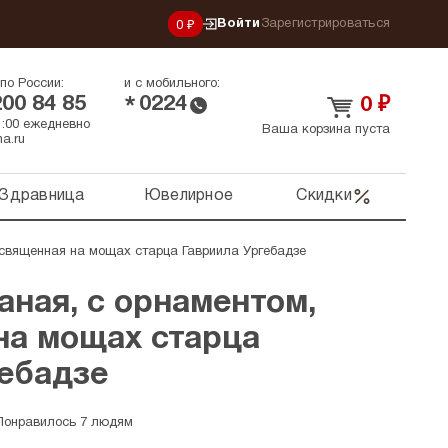
Войти
Зарегистрироваться
0 ₽
по России:
и с мобильного:
200 84 85
0224
*
0
₽
21:00 ежедневно
Ваша корзина пуста
a.ru
Здравница
Ювелирное
Скидки
освященная на мощах старца Гавриила Ургебадзе
ная, с орнаментом,
на мощах старца
гебадзе
Понравилось 7 людям