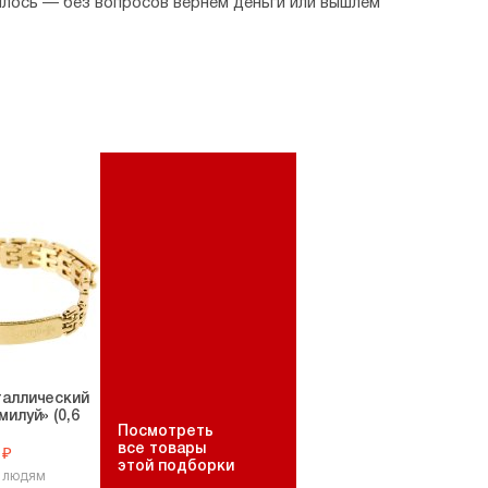
илось — без вопросов вернем деньги или вышлем
таллический
илуй» (0,6
Посмотреть
все товары
 ₽
этой подборки
2 людям