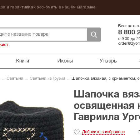
ра и гарантии
Как экономить в нашем магазине
Бесплатно 
8 800 
с 9:00 до 
order@zyorn
киот
Книги
Иконы
Утварь
→
Святыни
→
Святыни из Грузии
→
Шапочка вязаная, с орнаментом, 
Шапочка вяза
освященная 
Гавриила Ур
Добавить
в избранное