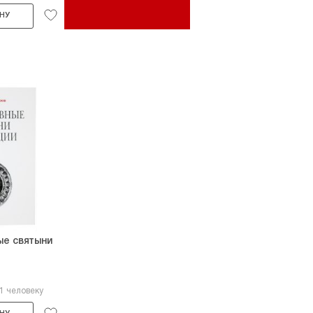
НУ
ые святыни
1 человеку