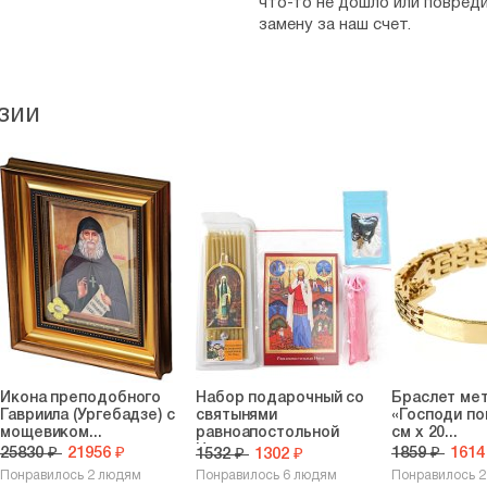
что-то не дошло или повред
замену за наш счет.
зии
Икона преподобного
Набор подарочный со
Браслет ме
Гавриила (Ургебадзе) с
святынями
«Господи пом
мощевиком...
равноапостольной
см х 20...
Нины...
25830 ₽
21956 ₽
1859 ₽
1614
1532 ₽
1302 ₽
Понравилось 2 людям
Понравилось 6 людям
Понравилось 