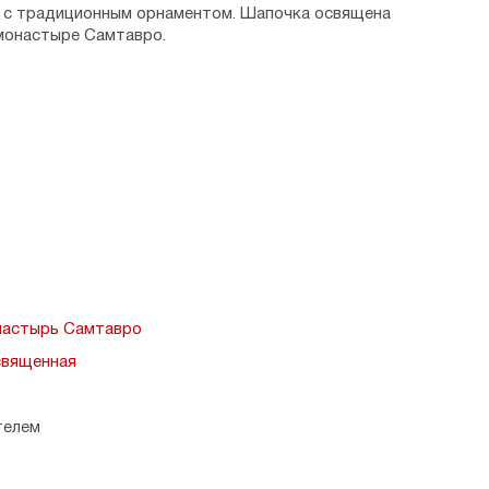
а с традиционным орнаментом. Шапочка освящена
 монастыре Самтавро.
ысота — 11 см.
я.
онастырь Самтавро
священная
телем