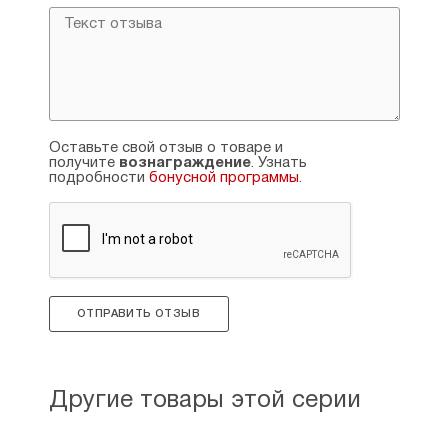
смыть пену водой.
Противопоказания: индивидуальная
непереносимость компонентов. Не является
лекарственным средством. Только для
наружого применения.
Объем: 200 мл.
Оставьте свой отзыв о товаре и
получите
вознаграждение
. Узнать
подробности
бонусной программы
.
Производитель: Россия.
ОТПРАВИТЬ ОТЗЫВ
Другие товары этой серии