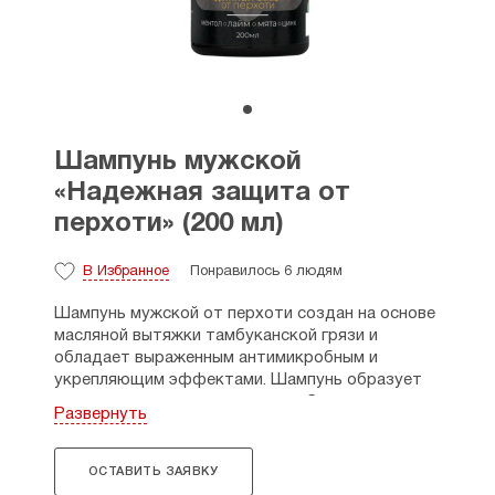
Шампунь мужской
«Надежная защита от
перхоти» (200 мл)
В Избранное
Понравилось 6 людям
Шампунь мужской от перхоти создан на основе
масляной вытяжки тамбуканской грязи и
обладает выраженным антимикробным и
укрепляющим эффектами. Шампунь образует
плотную и густую пену, мягко и бережно
Развернуть
очищает волосы и кожу головы. В состав
шампуня входят экстракт кипрея, цинк, масло
чайного дерева, которые благотворно влияют
ОСТАВИТЬ ЗАЯВКУ
на микрофлору кожи головы: устраняют и