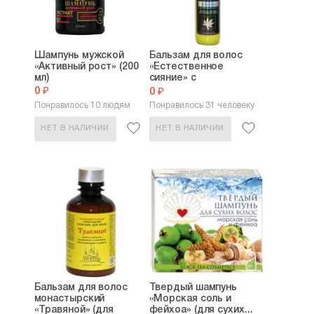
Шампунь мужской
Бальзам для волос
«Активный рост» (200
«Естественное
мл)
сияние» с
конопляным...
0 ₽
0 ₽
Понравилось 10 людям
Понравилось 31 человеку
НЕТ В НАЛИЧИИ
НЕТ В НАЛИЧИИ
Бальзам для волос
Твердый шампунь
монастырский
«Морская соль и
«Травяной» (для
фейхоа» (для сухих...